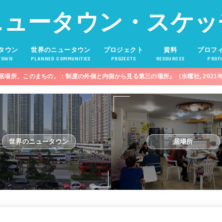
ニュータウン・スケッ
タウン
世界のニュータウン
プロジェクト
資料
プロフ
TOWN
PLANNED COMMUNITIES
PROJECTS
RESOURCES
PROFI
居場所、このまちの。：制度の外側と内側から見る第三の場所』（水曜社, 2021
世界のニュータウン
居場所