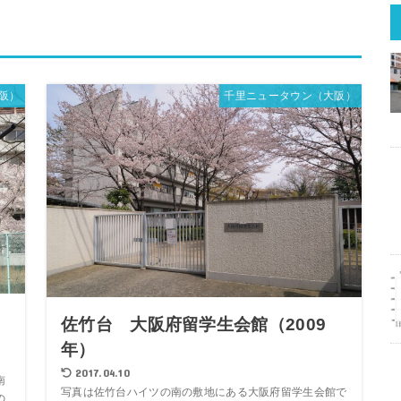
阪）
千里ニュータウン（大阪）
佐竹台 大阪府留学生会館（2009
年）
2017.04.10
南
写真は佐竹台ハイツの南の敷地にある大阪府留学生会館で
の