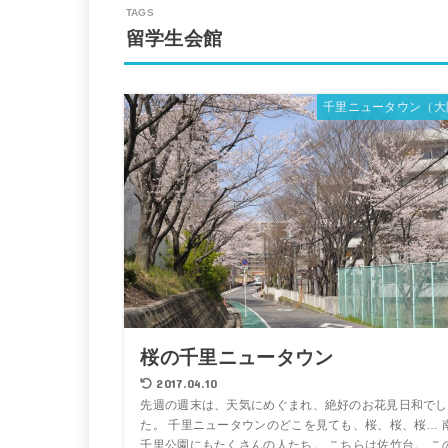
留学生会館
千里ニュータウン（大
桜の千里ニュータウン
2017.04.10
先週の週末は、天気にめぐまれ、絶好のお花見日和でし
た。 千里ニュータウンのどこを見ても、桜、桜、桜… 
千里公園にもたくさんの人たち。 こちらは佐竹台。 こ