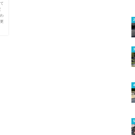
て
度
わ
更