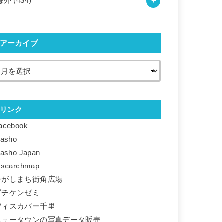
海外
(434)
アーカイブ
リンク
acebook
basho
basho Japan
esearchmap
ひがしまち街角広場
ダチケンゼミ
ディスカバー千里
ニュータウンの写真データ販売