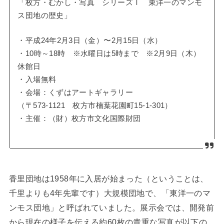
「枚方・むかし・写真 シリーズＩ 東洋一のマンモ
ス団地の歴史」
・平成24年2月3日（金）〜2月15日（水）
・10時～18時 ※水曜日は5時まで ※2月9日（木）
休館日
・入場無料
・会場：くずはアートギャラリー
（〒573-1121 枚方市楠葉花園町15-1-301）
・主催：（財）枚方市文化国際財団
香里団地は1958年に入居が始まった（ということは、
千里よりも4年先輩です）大規模団地で、「東洋一のマ
ンモス団地」と呼ばれていました。展示会では、開発前
から現在の様子を伝える約60枚の貴重な写真が以下の