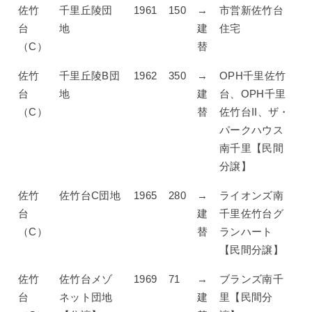
佐竹
千里丘陵団
1961
150
→
市営新佐竹台
台
地
建
住宅
（C）
替
佐竹
千里丘陵B団
1962
350
→
OPH千里佐竹
台
地
建
台、OPH千里
（C）
替
佐竹台II、ザ・
パークハウス
南千里【民間
分譲】
佐竹
佐竹台C団地
1965
280
→
ライオンズ南
台
建
千里佐竹台グ
（C）
替
ランハート
【民間分譲】
佐竹
佐竹台メゾ
1969
71
→
ブランズ南千
台
ネット団地
建
里【民間分