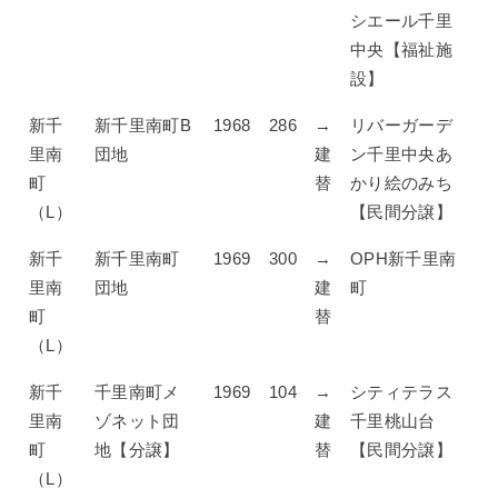
シエール千里
中央【福祉施
設】
新千
新千里南町B
1968
286
→
リバーガーデ
里南
団地
建
ン千里中央あ
町
替
かり絵のみち
（L）
【民間分譲】
新千
新千里南町
1969
300
→
OPH新千里南
里南
団地
建
町
町
替
（L）
新千
千里南町メ
1969
104
→
シティテラス
里南
ゾネット団
建
千里桃山台
町
地【分譲】
替
【民間分譲】
（L）