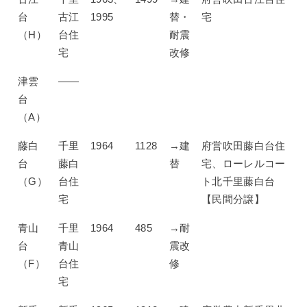
台
古江
1995
替・
宅
（H）
台住
耐震
宅
改修
津雲
——
台
（A）
藤白
千里
1964
1128
→建
府営吹田藤白台住
台
藤白
替
宅、ローレルコー
（G）
台住
ト北千里藤白台
宅
【民間分譲】
青山
千里
1964
485
→耐
台
青山
震改
（F）
台住
修
宅