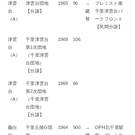
津雲
津雲台団地
1965
96
→
プレミスト南
台
【分譲】
建
千里津雲台パ
（A）
替
ークフロント
【民間分譲】
津雲
千里津雲台
1969
106
台
第1次団地
（A）
（千里津雲
台団地）
【分譲】
津雲
千里津雲台
1969
66
台
第2次団地
（A）
（千里津雲
台団地）
【分譲】
藤白
千里丘陵G団
1964
500
→
OPH北千里駅