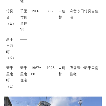
宅
竹見
千里
1966
385
→建
府営吹田竹見台住
台
竹見
替
宅
（E）
台住
宅
新千
——
里西
町
（K）
新千
新千
1967〜
1025
→建
府営豊中新千里南
里南
里南
68
替
住宅
町
住宅
（L）