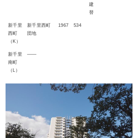
建
替
新千里
新千里西町
1967
534
西町
団地
（K）
新千里
——
南町
（L）