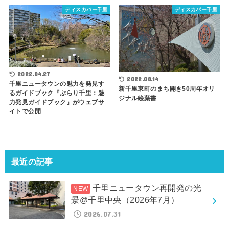
ディスカバー千里
ディスカバー千里
2022.04.27
2022.08.14
千里ニュータウンの魅力を発見す
新千里東町のまち開き50周年オリ
るガイドブック『ぶらり千里：魅
ジナル絵葉書
力発見ガイドブック』がウェブサ
イトで公開
最近の記事
千里ニュータウン再開発の光
景@千里中央（2026年7月）
2026.07.31