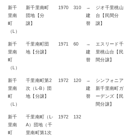
新千
新千里南町
1970
310
→
ジオ千里桃山
里南
団地【分
建
台【民間分
町
譲】
替
譲】
（L）
新千
千里南町団
1971
60
→
エスリード千
里南
地【分譲】
建
里桃山台【民
町
替
間分譲】
（L）
新千
千里南町第2
1972
120
→
シンフォニア
里南
次（L-B）団
建
新千里南町ガ
町
地【分譲】
替
ーデンズ【民
（L）
間分譲】
新千
千里南町（L-
1972
132
里南
A）団地（千
町
里南町第1次