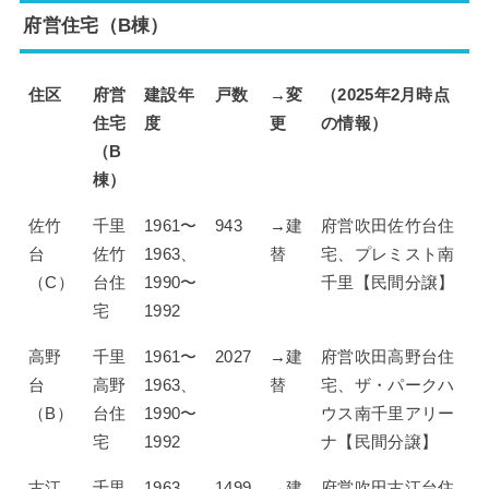
府営住宅（B棟）
住区
府営
建設年
戸数
→変
（2025年2月時点
住宅
度
更
の情報）
（B
棟）
佐竹
千里
1961〜
943
→建
府営吹田佐竹台住
台
佐竹
1963、
替
宅、プレミスト南
（C）
台住
1990〜
千里【民間分譲】
宅
1992
高野
千里
1961〜
2027
→建
府営吹田高野台住
台
高野
1963、
替
宅、ザ・パークハ
（B）
台住
1990〜
ウス南千里アリー
宅
1992
ナ【民間分譲】
古江
千里
1963、
1499
→建
府営吹田古江台住