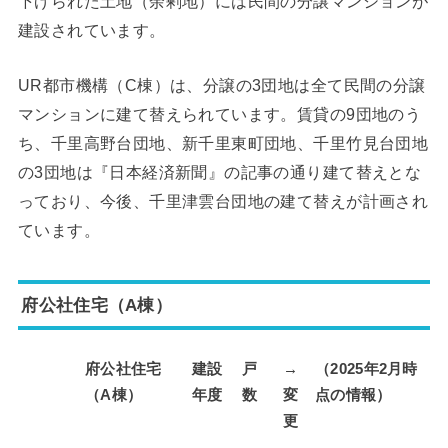
下げられた土地（余剰地）には民間の分譲マンションが
建設されています。
UR都市機構（C棟）は、分譲の3団地は全て民間の分譲
マンションに建て替えられています。賃貸の9団地のう
ち、千里高野台団地、新千里東町団地、千里竹見台団地
の3団地は『日本経済新聞』の記事の通り建て替えとな
っており、今後、千里津雲台団地の建て替えが計画され
ています。
府公社住宅（A棟）
府公社住宅
建設
戸
→
（2025年2月時
（A棟）
年度
数
変
点の情報）
更