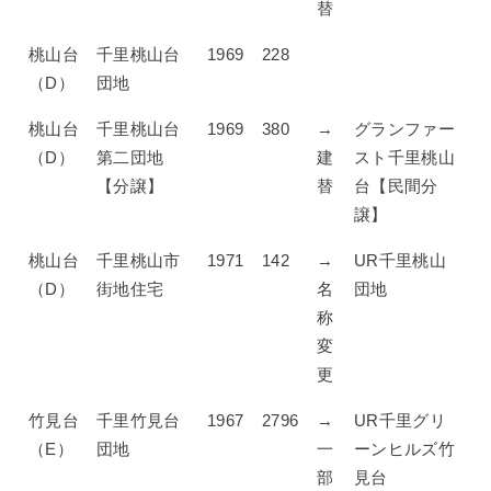
替
桃山台
千里桃山台
1969
228
（D）
団地
桃山台
千里桃山台
1969
380
→
グランファー
（D）
第二団地
建
スト千里桃山
【分譲】
替
台【民間分
譲】
桃山台
千里桃山市
1971
142
→
UR千里桃山
（D）
街地住宅
名
団地
称
変
更
竹見台
千里竹見台
1967
2796
→
UR千里グリ
（E）
団地
一
ーンヒルズ竹
部
見台