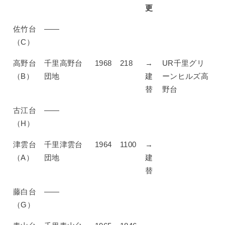
更
佐竹台
——
（C）
高野台
千里高野台
1968
218
→
UR千里グリ
（B）
団地
建
ーンヒルズ高
替
野台
古江台
——
（H）
津雲台
千里津雲台
1964
1100
→
（A）
団地
建
替
藤白台
——
（G）