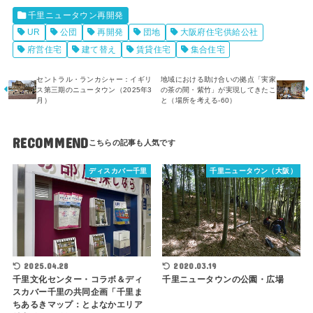
千里ニュータウン再開発
UR
公団
再開発
団地
大阪府住宅供給公社
府営住宅
建て替え
賃貸住宅
集合住宅
セントラル・ランカシャー：イギリ
地域における助け合いの拠点「実家
ス第三期のニュータウン（2025年3
の茶の間・紫竹」が実現してきたこ
月）
と（場所を考える-60）
RECOMMEND
ディスカバー千里
千里ニュータウン（大阪）
2025.04.28
2020.03.19
千里文化センター・コラボ＆ディ
千里ニュータウンの公園・広場
スカバー千里の共同企画「千里ま
ちあるきマップ：とよなかエリア