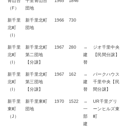
青山台
千里青山台
1965
1846
（F）
団地
新千里
新千里北町
1966
730
北町
団地
（I）
新千里
新千里北町
1967
280
→
ジオ千里中央
北町
第二団地
建
【民間分譲】
（I）
【分譲】
替
新千里
新千里北町
1967
162
→
パークハウス
北町
第三団地
建
千里中央【民
（I）
【分譲】
替
間分譲】
新千里
新千里東町
1970
1522
→
UR千里グリ
東町
団地
一
ーンヒルズ東
（J）
部
町
建