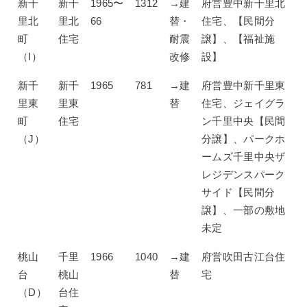
新千
新千
1965〜
1312
→建
府営豊中新千里北
里北
里北
66
替・
住宅、【民間分
町
住宅
耐震
譲】、【福祉施
（I）
改修
設】
新千
新千
1965
781
→建
府営豊中新千里東
里東
里東
替
住宅、ジェイグラ
町
住宅
ン千里中央【民間
（J）
分譲】、パークホ
ームズ千里中央ザ
レジデンスパーク
サイド【民間分
譲】、一部の敷地
未定
桃山
千里
1966
1040
→建
府営吹田古江台住
台
桃山
替
宅
（D）
台住