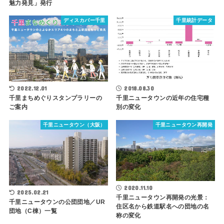
魅力発見」発行
ディスカバー千里
千里統計データ
2022.12.01
2018.08.30
千里まちめぐりスタンプラリーの
千里ニュータウンの近年の住宅種
ご案内
別の変化
千里ニュータウン（大阪）
千里ニュータウン再開発
2020.11.10
2025.02.21
千里ニュータウン再開発の光景：
千里ニュータウンの公団団地／UR
住区名から鉄道駅名への団地の名
団地（C棟）一覧
称の変化