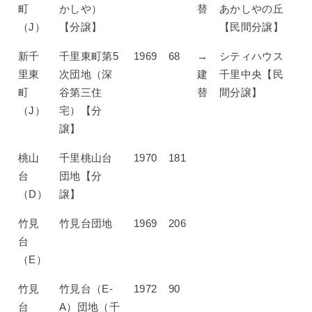
町
かしや）
替
あかしやの丘
（J）
【分譲】
【民間分譲】
新千
千里東町第5
1969
68
→
シティハウス
里東
次団地（深
建
千里中央【民
町
谷第三住
替
間分譲】
（J）
宅）【分
譲】
桃山
千里桃山台
1970
181
台
団地【分
（D）
譲】
竹見
竹見台団地
1969
206
台
（E）
竹見
竹見台（E-
1972
90
台
A）団地（千