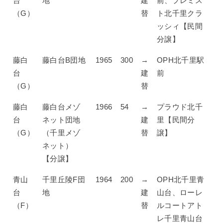
台
地
建
前、プレミス
（G）
替
ト北千里クラ
ッシィ【民間
分譲】
藤白
藤白台B団地
1965
300
→
OPH北千里駅
台
建
前
（G）
替
藤白
藤白台メゾ
1966
54
→
プラウド北千
台
ネット団地
建
里【民間分
（G）
（千里メゾ
替
譲】
ネット）
【分譲】
青山
千里丘陵F団
1964
200
→
OPH北千里青
台
地
建
山台、ローレ
（F）
替
ルコートアト
レ千里青山台