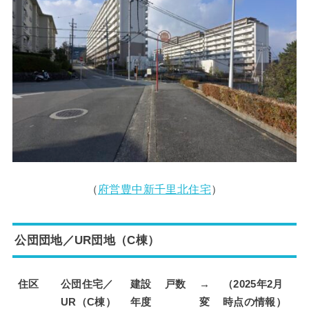
（
府営豊中新千里北住宅
）
公団団地／UR団地（C棟）
住区
公団住宅／
建設
戸数
→
（2025年2月
UR（C棟）
年度
変
時点の情報）