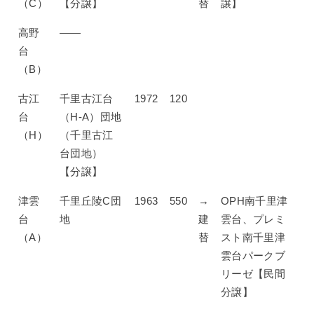
（C）
【分譲】
替
譲】
高野
——
台
（B）
古江
千里古江台
1972
120
台
（H-A）団地
（H）
（千里古江
台団地）
【分譲】
津雲
千里丘陵C団
1963
550
→
OPH南千里津
台
地
建
雲台、プレミ
（A）
替
スト南千里津
雲台パークブ
リーゼ【民間
分譲】