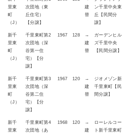
里東
次団地（東
建
ン千里中央東
町
丘住宅）
替
丘【民間分
（J）
【分譲】
譲】
新千
千里東町第2
1967
128
→
ガーデンヒル
里東
次団地（深
建
ズ千里中央
町
谷第一住
替
【民間分譲】
（J）
宅）【分
譲】
新千
千里東町第3
1967
120
→
ジオメゾン新
里東
次団地（深
建
千里東町【民
町
谷第二住
替
間分譲】
（J）
宅）【分
譲】
新千
千里東町第4
1968
120
→
ローレルコー
里東
次団地（あ
建
ト新千里東町