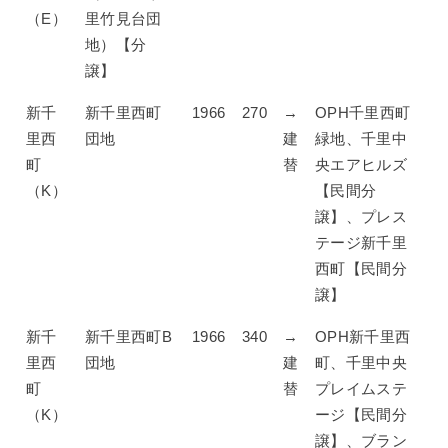
（E）
里竹見台団
地）【分
譲】
新千
新千里西町
1966
270
→
OPH千里西町
里西
団地
建
緑地、千里中
町
替
央エアヒルズ
（K）
【民間分
譲】、プレス
テージ新千里
西町【民間分
譲】
新千
新千里西町B
1966
340
→
OPH新千里西
里西
団地
建
町、千里中央
町
替
プレイムステ
（K）
ージ【民間分
譲】、ブラン