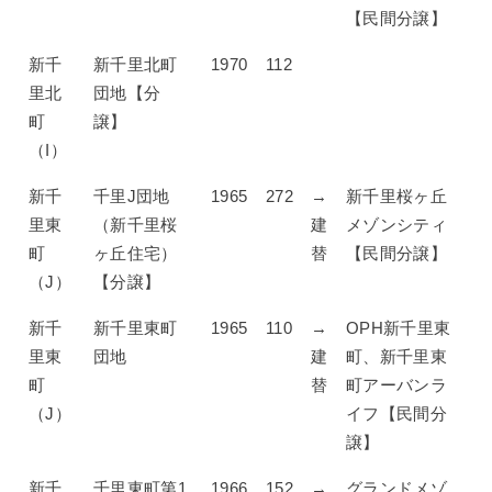
【民間分譲】
新千
新千里北町
1970
112
里北
団地【分
町
譲】
（I）
新千
千里J団地
1965
272
→
新千里桜ヶ丘
里東
（新千里桜
建
メゾンシティ
町
ヶ丘住宅）
替
【民間分譲】
（J）
【分譲】
新千
新千里東町
1965
110
→
OPH新千里東
里東
団地
建
町、新千里東
町
替
町アーバンラ
（J）
イフ【民間分
譲】
新千
千里東町第1
1966
152
→
グランドメゾ