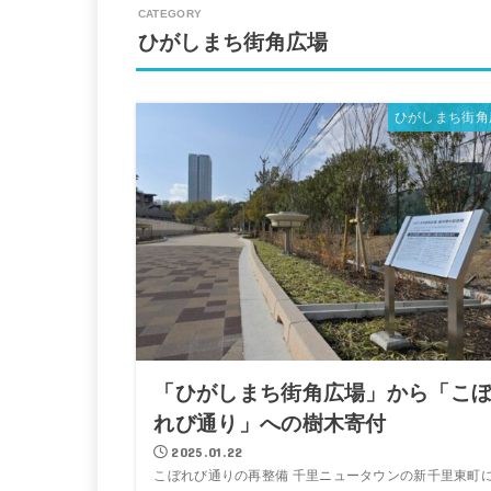
ひがしまち街角広場
ひがしまち街角
「ひがしまち街角広場」から「こ
れび通り」への樹木寄付
2025.01.22
こぼれび通りの再整備 千里ニュータウンの新千里東町