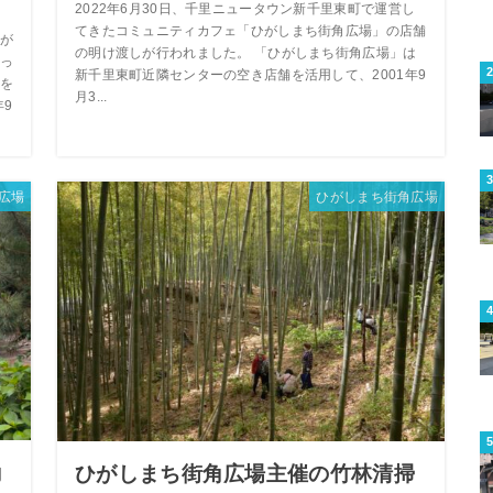
2022年6月30日、千里ニュータウン新千里東町で運営し
てきたコミュニティカフェ「ひがしまち街角広場」の店舗
が
の明け渡しが行われました。 「ひがしまち街角広場」は
っ
新千里東町近隣センターの空き店舗を活用して、2001年9
を
月3...
年9
広場
ひがしまち街角広場
角
ひがしまち街角広場主催の竹林清掃