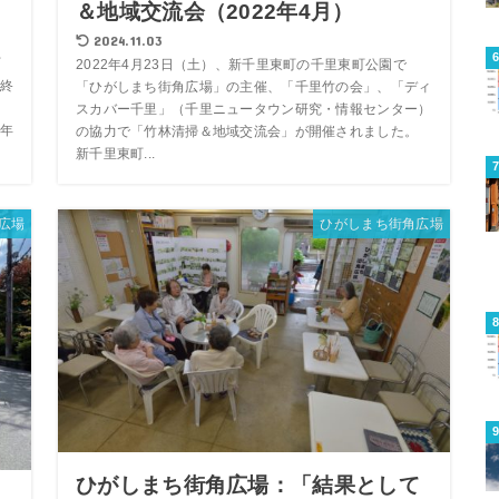
＆地域交流会（2022年4月）
2024.11.03
町
2022年4月23日（土）、新千里東町の千里東町公園で
終
「ひがしまち街角広場」の主催、「千里竹の会」、「ディ
ュ
スカバー千里」（千里ニュータウン研究・情報センター）
年
の協力で「竹林清掃＆地域交流会」が開催されました。
新千里東町...
広場
ひがしまち街角広場
ひがしまち街角広場：「結果として