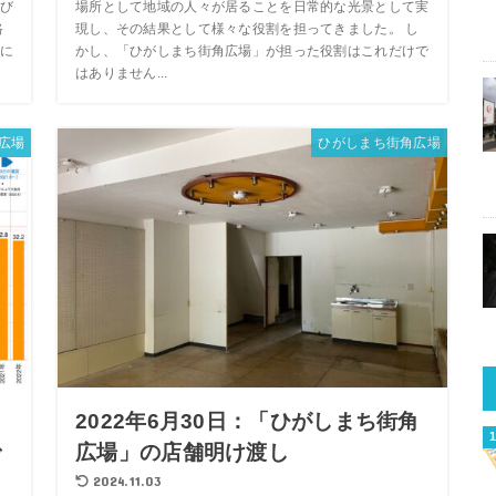
び
場所として地域の人々が居ることを日常的な光景として実
路
現し、その結果として様々な役割を担ってきました。 し
に
かし、「ひがしまち街角広場」が担った役割はこれだけで
はありません...
広場
ひがしまち街角広場
角
2022年6月30日：「ひがしまち街角
で
広場」の店舗明け渡し
2024.11.03