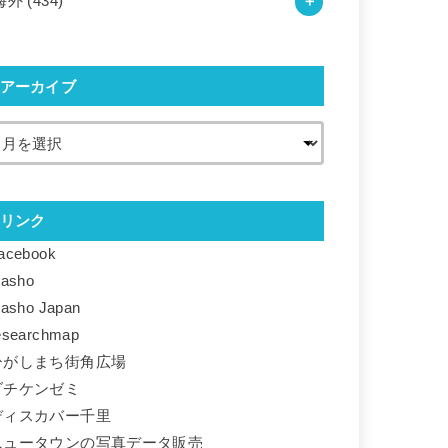
海外
(434)
アーカイブ
リンク
acebook
basho
basho Japan
esearchmap
ひがしまち街角広場
ダチケンゼミ
ディスカバー千里
ニュータウンの写真データ販売