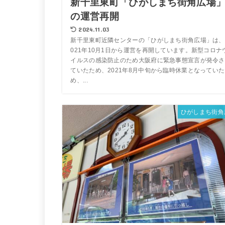
新千里東町「ひがしまち街角広場
の運営再開
2024.11.03
新千里東町近隣センターの「ひがしまち街角広場」は、
021年10月1日から運営を再開しています。新型コロナ
イルスの感染防止のため大阪府に緊急事態宣言が発令さ
ていたため、2021年8月中旬から臨時休業となってい
め、...
ひがしまち街角