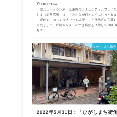
2024.11.03
千里ニュータウン新千里東町のコミュニティカフェ「ひ
しまち街角広場」は、「みんなが何となくふらっと集ま
て喋れる、ゆっくり過ごせる場所」（初代代表の言葉）
目的として、近隣センターの空き店舗を活用して2001
月30日...
ひがしまち街角
2022年5月31日：「ひがしまち街