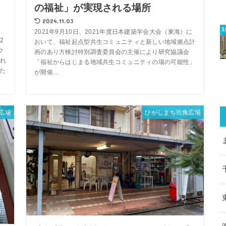
」
の福祉」が実現される場所
2024.11.03
2021年9月10日、2021年度日本建築学会大会（東海）に
2
おいて、福祉起点型共生コミュニティと新しい地域拠点計
ウ
画のあり方検討特別調査委員会の主催により研究協議会
れ
「福祉からはじまる地域共生コミュニティの場の可能性」
たた
が開催...
広場
ひがしまち街角広場