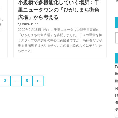
小規模で多機能化していく場所：千
展
里ニュータウンの「ひがしまち街角
広場」から考える
し
2024.11.03
2
2020年9月18日（金）、千里ニュータウン新千里東町の
終
「ひがしまち街角広場」を訪問しました。日々の運営を担
うスタッフや来訪者の中心は高齢者ですが、高齢者だけが
集まる場所ではありません。この日も次のように子どもた
ちが出入...
F
I
3
…
5
＞
I
r