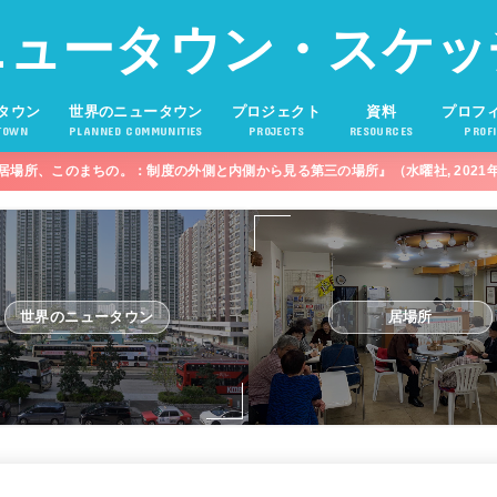
ニュータウン・スケッ
タウン
世界のニュータウン
プロジェクト
資料
プロフ
TOWN
PLANNED COMMUNITIES
PROJECTS
RESOURCES
PROFI
居場所、このまちの。：制度の外側と内側から見る第三の場所』（水曜社, 2021
世界のニュータウン
居場所