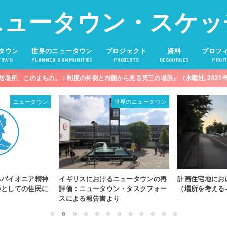
ニュータウン・スケッ
タウン
世界のニュータウン
プロジェクト
資料
プロフ
TOWN
PLANNED COMMUNITIES
PROJECTS
RESOURCES
PROFI
居場所、このまちの。：制度の外側と内側から見る第三の場所』（水曜社, 2021
世界のニュータウン
世界のニュータウン
るニュータウンの再
計画住宅地における歴史について
居場所の理念
ウン・タスクフォー
（場所を考える-71）
来の」、「い
より
「未来を思い
える-68）
1
2
3
4
5
6
7
8
9
10
11
12