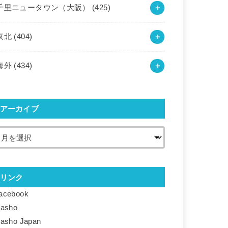
千里ニュータウン（大阪）
(425)
東北
(404)
海外
(434)
アーカイブ
リンク
acebook
basho
basho Japan