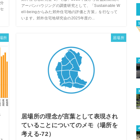
分
アーバンハウジングの調査研究として、「Sustainable W
セ
ell-beingからみた郊外住宅地の評価と方策」を行なって
います。郊外住宅地研究会の2025年度の...
場所
居場所
所
居場所の理念が言葉として表現され
ていることについてのメモ（場所を
考える-72）
と