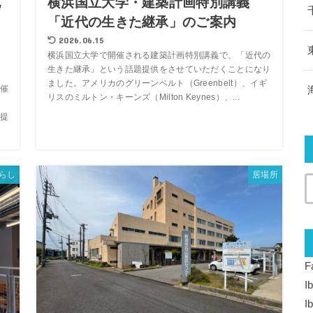
記
横浜国立大学・建築計画特別講義
を
「近代の生きた継承」のご案内
2026.06.15
横浜国立大学で開催される建築計画特別講義で、「近代の
生きた継承」という話題提供をさせていただくことになり
ました。アメリカのグリーンベルト（Greenbelt）、イギ
催
リスのミルトン・キーンズ（Milton Keynes）、...
提
らし
居場所
F
I
I