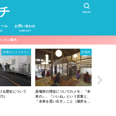
チ
SEARCH
ィール
お問い合わせ
LE
CONTACT
年）のご案内
居場所
世界のニュータウン
協同組合の住宅地：アメリカ・メリ
についてのメモ：「本
居場所に
ーランド州のグリーンベルト
いね」という言葉と、
（場所を考
出す」こと（場所を考