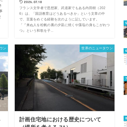
2026.07.18
き
フランス文学者で思想家、武道家でもある内田樹（202
事
6）は、「国語教育はどうあるべきか」という文章の中
使
で、言葉をめぐる経験を次のように記しています。
「『来ぬ人を松帆の裏の夕凪に焼くや藻塩の身もこがれつ
つ』という和歌を子...
ウン
世界のニュータウン
再
計画住宅地における歴史について