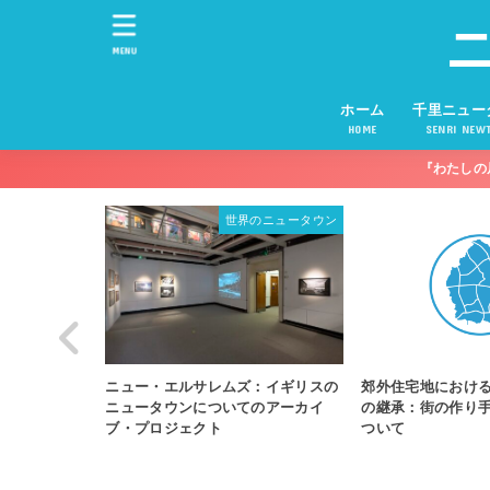
MENU
ホーム
千里ニュー
HOME
SENRI NEW
『わたしの
界のニュータウン
ニュータウン
ズ：イギリスの
イギリスにおけ
郊外住宅地におけるパイオニア精神
てのアーカイ
評価：ニュータ
の継承：街の作り手としての住民に
スによる報告書
ついて