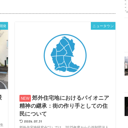
開発
ニュータウン
景
郊外住宅地におけるパイオニア
精神の継承：街の作り手としての住
民について
2026.07.31
生
郊外住宅地研究会*1）では、2025年度から公益財団法人