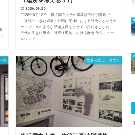
ー
（場所を考える-71）
2026.06.20
2026年6月12日、横浜国立大学の建築計画特別講義で、
「近代の生きた継承：計画住宅地における歴史」というテ
ー
ーマで、次のような話題提供をさせていただきました。
連
近代の生きた継承：計画住宅地における歴史 千里ニュー
3
タウンで...
研究
世界のニュータウン