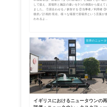
して捉え、居場所と施設の違いを3つの側面から捉えて
ました。 ①居合わせる／参加する ②当事者／利用者 ③
後的／計画的 現在、様々な場面で居場所という言葉が
われるよ...
世界のニュータ
イギリスにおけるニュータウンの