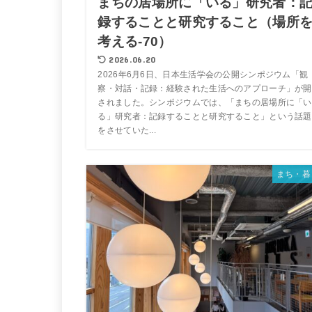
まちの居場所に「いる」研究者：
録することと研究すること（場所
考える-70）
2026.06.20
2026年6月6日、日本生活学会の公開シンポジウム「観
察・対話・記録：経験された生活へのアプローチ」が開
されました。シンポジウムでは、「まちの居場所に「い
る」研究者：記録することと研究すること」という話題
をさせていた...
まち・暮