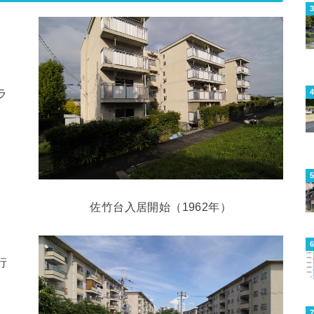
ラ
佐竹台入居開始（1962年）
行