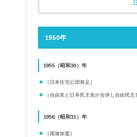
1950年
1955（昭和30）年
［日本住宅公団発足］
［自由党と日本民主党が合併し自由民主
1956（昭和31）年
［国連加盟］