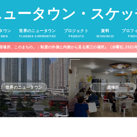
ニュータウン・スケッ
タウン
世界のニュータウン
プロジェクト
資料
プロフ
TOWN
PLANNED COMMUNITIES
PROJECTS
RESOURCES
PROFI
居場所、このまちの。：制度の外側と内側から見る第三の場所』（水曜社, 2021
世界のニュータウン
居場所