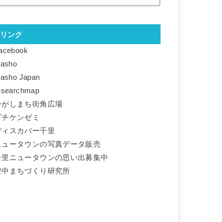
リンク
acebook
basho
basho Japan
esearchmap
ひがしまち街角広場
ダチケンゼミ
ディスカバー千里
ニュータウンの写真データ販売
千里ニュータウンの思い出募集中
豊中まちづくり研究所