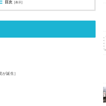
目次
[
表示
]
党が誕生］