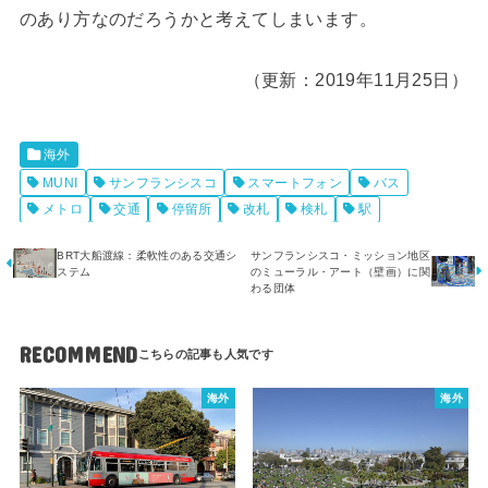
のあり方なのだろうかと考えてしまいます。
（更新：2019年11月25日）
海外
MUNI
サンフランシスコ
スマートフォン
バス
メトロ
交通
停留所
改札
検札
駅
BRT大船渡線：柔軟性のある交通シ
サンフランシスコ・ミッション地区
ステム
のミューラル・アート（壁画）に関
わる団体
RECOMMEND
海外
海外