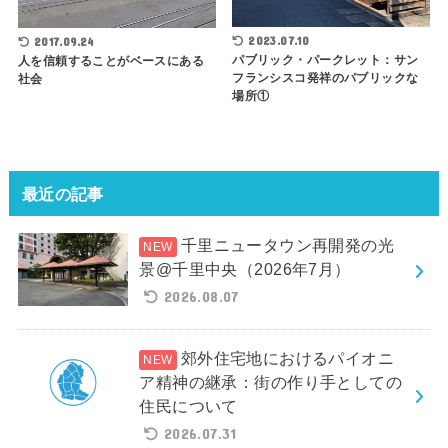
2023.07.10
2017.09.24
パブリック・パークレット：サン
人を信頼することがベースにある
フランシスコ発祥のパブリックな
社会
場所①
最近の記事
千里ニュータウン再開発の光
景@千里中央（2026年7月）
2026.08.07
郊外住宅地におけるパイオニ
ア精神の継承：街の作り手としての
住民について
2026.07.31