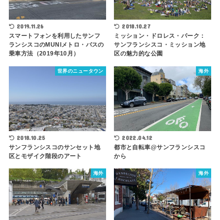
2019.11.26
2018.10.27
スマートフォンを利用したサンフ
ミッション・ドロレス・パーク：
ランシスコのMUNIメトロ・バスの
サンフランシスコ・ミッション地
乗車方法（2019年10月）
区の魅力的な公園
世界のニュータウン
海外
2022.04.12
2018.10.25
都市と自転車@サンフランシスコ
サンフランシスコのサンセット地
から
区とモザイク階段のアート
海外
海外