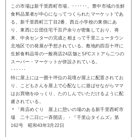
この市場は新千里西町市場。･･････。豊中市域の生鮮
食料品業者が中心になってつくられたマーケットであ
る。新千里西町三丁目2番、西丘小学校の東側にあ
り、東西に公団住宅千百戸余りが密集しており、将
来、中央センターの完成と相まって千里ニュータウン
北地区での発展が予想されている。敷地約四百十坪に
生鮮食料品等の一般商店24店舗とSFCストアら二つの
スーパー・マーケットが併設されている。
･･････
特に屋上には一囲十坪位の花壇が屋上に配置されてお
り、こどもさんを屋上で心配なしに遊ばせながらママ
はお買物をゆっくり、たのしんでいただけるように配
慮されている。
＊「商店めぐり 屋上に憩いの場のある新千里西町市
場 二十二日に一斉開店」・『千里山タイムズ』第
162号 昭和43年3月22日