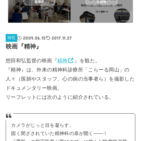
居場所
出版物
2009.06.15
2017.11.27
研究
映画『精神』
想田和弘監督の映画『
精神
』を観た。
『精神』は、外来の精神科診療所「こらーる岡山」の
人々（医師やスタッフ、心の病の当事者ら）を撮影した
ドキュメンタリー映画。
リーフレットには次のように紹介されている。
カメラがじっと目を凝らす。
固く閉ざされていた精神科の扉が開く——！