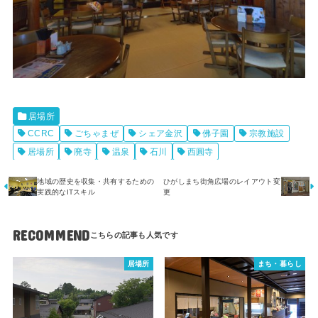
居場所
CCRC
ごちゃまぜ
シェア金沢
佛子園
宗教施設
居場所
廃寺
温泉
石川
西圓寺
地域の歴史を収集・共有するための
ひがしまち街角広場のレイアウト変
実践的なITスキル
更
RECOMMEND
居場所
まち・暮らし