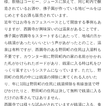
様。飲物はコーヒー、ジュースに加えて、同じ町内で醸
造されているお酒や、佛子園が作っている地ビールをは
じめとするお酒も販売されています。
近年ではお寺をカフェスペースとして開放する事例もあ
りますが、西圓寺が興味深いのは温泉があることです。
佛子園が西圓寺をスタートするにあたって、地域の方か
ら銭湯があったらいいという声があがったとのこと。温
泉は有料ですが、西圓寺のある野田町の住民は入湯料も
不要です。カウンター前に野田町内の家の名前がかかれ
た札がかけられたボードがあり、銭湯に入る時は札をひ
っくり返すというシステムになっています。ただし、野
田町の住民の中には銭湯の掃除に来てくれる人がいた
り、年に1回は野田町の住民に銭湯掃除を有線放送で呼
びかけたりと、野田町の住民は決して無料で銭湯に入る
だけのお客さんではありません。
西圓寺では様々な試みがされていますが銭湯に入る、食