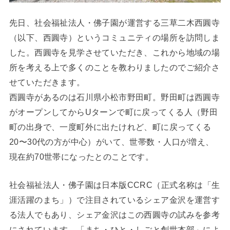
先日、社会福祉法人・佛子園が運営する三草二木西圓寺
（以下、西圓寺）というコミュニティの場所を訪問しま
した。西圓寺を見学させていただき、これから地域の場
所を考える上で多くのことを教わりましたのでご紹介さ
せていただきます。
西圓寺があるのは石川県小松市野田町。野田町は西圓寺
がオープンしてからUターンで町に戻ってくる人（野田
町の出身で、一度町外に出たけれど、町に戻ってくる
20〜30代の方が中心）がいて、世帯数・人口が増え、
現在約70世帯になったとのことです。
社会福祉法人・佛子園は日本版CCRC（正式名称は「生
涯活躍のまち」）で注目されているシェア金沢を運営す
る法人でもあり、シェア金沢はこの西圓寺の試みを参考
にされています。「まち・ひと・しごと創世本部」によ