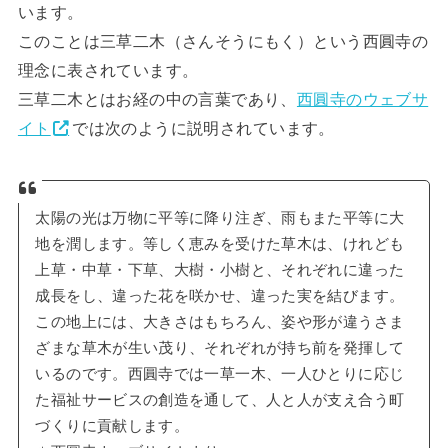
います。
このことは三草二木（さんそうにもく）という西圓寺の
理念に表されています。
三草二木とはお経の中の言葉であり、
西圓寺のウェブサ
イト
では次のように説明されています。
太陽の光は万物に平等に降り注ぎ、雨もまた平等に大
地を潤します。等しく恵みを受けた草木は、けれども
上草・中草・下草、大樹・小樹と、それぞれに違った
成長をし、違った花を咲かせ、違った実を結びます。
この地上には、大きさはもちろん、姿や形が違うさま
ざまな草木が生い茂り、それぞれが持ち前を発揮して
いるのです。西圓寺では一草一木、一人ひとりに応じ
た福祉サービスの創造を通して、人と人が支え合う町
づくりに貢献します。