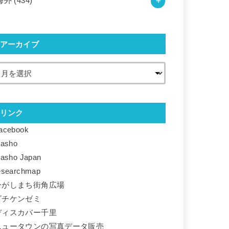
海外
(434)
アーカイブ
リンク
acebook
basho
basho Japan
esearchmap
ひがしまち街角広場
ダチケンゼミ
ディスカバー千里
ニュータウンの写真データ販売