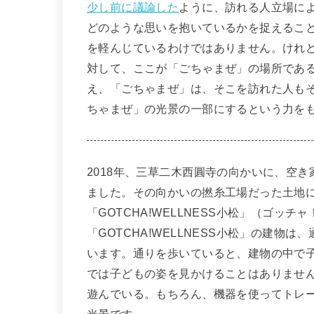
少し前に議論した
ように、訪れる人立場に
どのような思いを抱いているかを捉えるこ
を軽んじているわけではありません。けれ
対して、ここが「ごちゃまぜ」の場所であ
え、「ごちゃまぜ」は、そこを訪れた人も
ちゃまぜ」の光景の一部にするという力をも
2018年、三草二木西圓寺の向かいに、空
ました。その向かいの撚糸工場だった土地
「GOTCHA!WELLNESS小松」（ゴッ
「GOTCHA!WELLNESS小松」の建
います。通りを歩いていると、建物の中で
では子どもの姿を見かけることはありませんが
遊んでいる。もちろん、機器を使ってトレ
光景です。