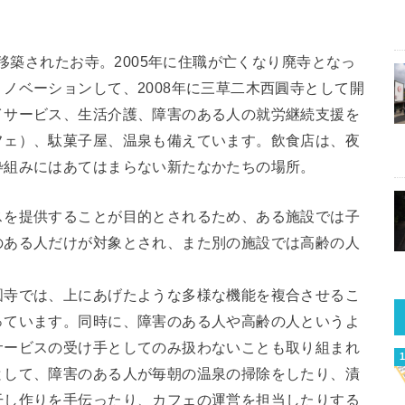
に移築されたお寺。2005年に住職が亡くなり廃寺となっ
ノベーションして、2008年に三草二木西圓寺として開
イサービス、生活介護、障害のある人の就労継続支援を
フェ）、駄菓子屋、温泉も備えています。飲食店は、夜
枠組みにはあてはまらない新たなかたちの場所。
スを提供することが目的とされるため、ある施設では子
のある人だけが対象とされ、また別の施設では高齢の人
圓寺では、上にあげたような多様な機能を複合させるこ
っています。同時に、障害のある人や高齢の人というよ
サービスの受け手としてのみ扱わないことも取り組まれ
として、障害のある人が毎朝の温泉の掃除をしたり、漬
干し作りを手伝ったり、カフェの運営を担当したりする