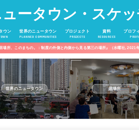
ニュータウン・スケッ
タウン
世界のニュータウン
プロジェクト
資料
プロフ
TOWN
PLANNED COMMUNITIES
PROJECTS
RESOURCES
PROFI
居場所、このまちの。：制度の外側と内側から見る第三の場所』（水曜社, 2021
世界のニュータウン
居場所