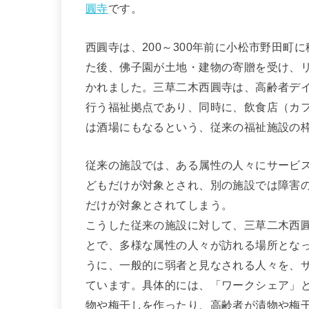
圓寺
です。
西圓寺は、200～300年前に小松市野田町
た後、佛子園が土地・建物の寄贈を受け、リ
かれました。三草二木西圓寺は、高齢者デ
行う福祉拠点であり、同時に、飲食店（カ
は酒場にもなるという、従来の福祉施設の
従来の施設では、ある属性の人々にサービ
どもだけが対象とされ、別の施設では障害
だけが対象とされてしまう。
こうした従来の施設に対して、三草二木西
とで、多様な属性の人々が訪れる場所とな
うに、一般的に弱者と見なされる人々を、
ています。具体的には、「ワークシェア」
物や梅干しを作ったり、高齢者が漬物や梅