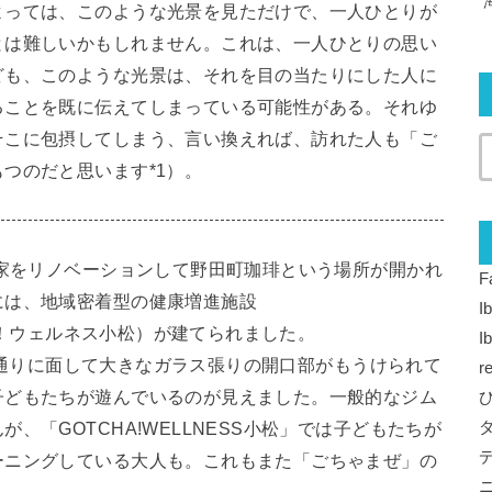
よっては、このような光景を見ただけで、一人ひとりが
とは難しいかもしれません。これは、一人ひとりの思い
ども、このような光景は、それを目の当たりにした人に
ることを既に伝えてしまっている可能性がある。それゆ
そこに包摂してしまう、言い換えれば、訪れた人も「ご
つのだと思います*1）。
き家をリノベーションして野田町珈琲という場所が開かれ
F
には、地域密着型の健康増進施設
I
チャ！ウェルネス小松）が建てられました。
I
物は、通りに面して大きなガラス張りの開口部がもうけられて
r
子どもたちが遊んでいるのが見えました。一般的なジム
、「GOTCHA!WELLNESS小松」では子どもたちが
ーニングしている大人も。これもまた「ごちゃまぜ」の