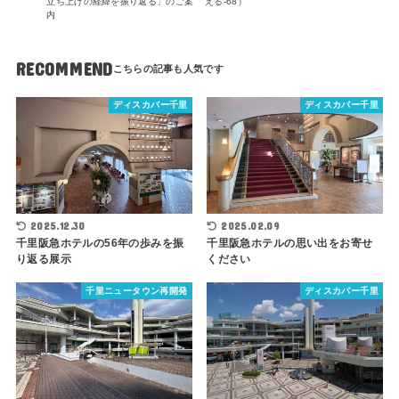
立ち上げの経緯を振り返る」のご案
える-68）
内
RECOMMEND
ディスカバー千里
ディスカバー千里
2025.12.30
2025.02.09
千里阪急ホテルの56年の歩みを振
千里阪急ホテルの思い出をお寄せ
り返る展示
ください
千里ニュータウン再開発
ディスカバー千里