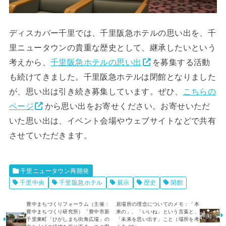
ディスカバー千里では、千里阪急ホテルの思い出を、千
里ニュータウンの貴重な歴史として、継承したいという
考えから、
千里阪急ホテルの思い出
を募集する活動
も続けてきました。千里阪急ホテルは閉館となりました
が、思い出は引き続き募集しています。ぜひ、
こちらの
ページ
から思い出をお寄せください。お寄せいただ
いた思い出は、イベント会場やウェブサイトなどで共有
させていただきます。
千里ニュータウン再開発
千里中央
千里阪急ホテル
展示
歴史
閉館
豊中まちづくりフォーラム（主催：
居場所の理念についてのメモ：「本
豊中まちづくり研究所）「豊中市新
来の」、「いいね」という言葉と、
千里東町「ひがしまち街角広場」の
「未来を思い出す」こと（場所を考