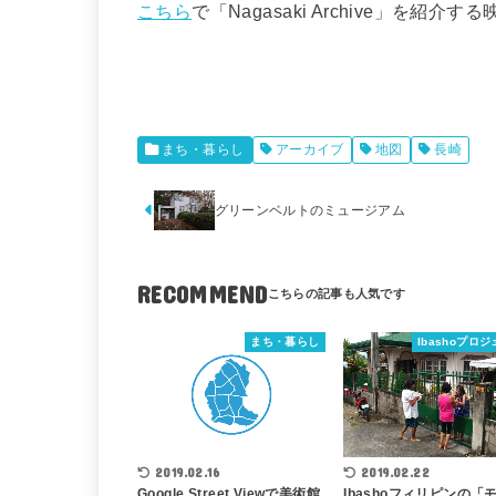
こちら
で「Nagasaki Archive」を紹
まち・暮らし
アーカイブ
地図
長崎
グリーンベルトのミュージアム
RECOMMEND
まち・暮らし
Ibashoプロ
2019.02.22
2019.02.16
Ibashoフィリピンの「
Google Street Viewで美術館