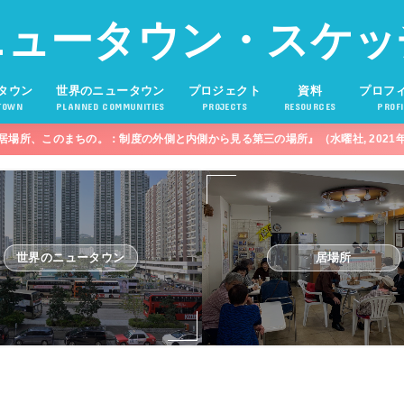
ニュータウン・スケッ
タウン
世界のニュータウン
プロジェクト
資料
プロフ
TOWN
PLANNED COMMUNITIES
PROJECTS
RESOURCES
PROFI
居場所、このまちの。：制度の外側と内側から見る第三の場所』（水曜社, 2021
世界のニュータウン
居場所