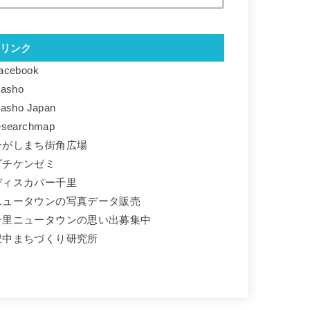
リンク
acebook
basho
basho Japan
esearchmap
ひがしまち街角広場
ダチケンゼミ
ディスカバー千里
ニュータウンの写真データ販売
千里ニュータウンの思い出募集中
豊中まちづくり研究所