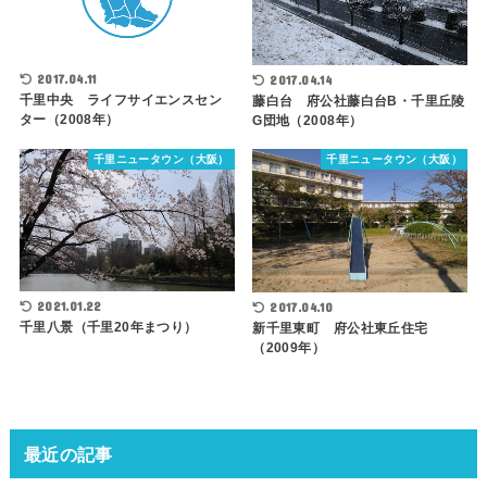
2017.04.11
2017.04.14
千里中央 ライフサイエンスセン
藤白台 府公社藤白台B・千里丘陵
ター（2008年）
G団地（2008年）
千里ニュータウン（大阪）
千里ニュータウン（大阪）
2021.01.22
2017.04.10
千里八景（千里20年まつり）
新千里東町 府公社東丘住宅
（2009年）
最近の記事