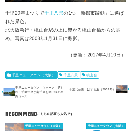
千里20年まつりで
千里八景
の1つ「新都市躍動」に選ば
れた景色。
北大阪急行・桃山台駅の上に架かる桃山台橋からの眺
め。写真は2008年1月31日に撮影。
（更新：2017年4月10日）
千里ニュータウン（大阪）
千里八景
桃山台
千里ニュータウン・ウォーク 第4
千里北公園 はすま池（2008年）
回：千里中央と南千里を結ぶ緑の回
廊コース
RECOMMEND
千里ニュータウン（大阪）
千里ニュータウン（大阪）