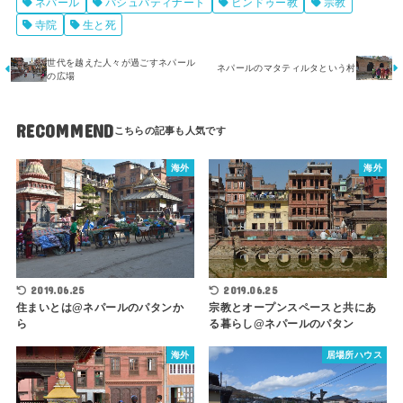
ネパール
パシュパティナート
ヒンドゥー教
宗教
寺院
生と死
世代を越えた人々が過ごすネパール
ネパールのマタティルタという村
の広場
RECOMMEND
海外
海外
2019.06.25
2019.06.25
住まいとは@ネパールのパタンか
宗教とオープンスペースと共にあ
ら
る暮らし@ネパールのパタン
海外
居場所ハウス