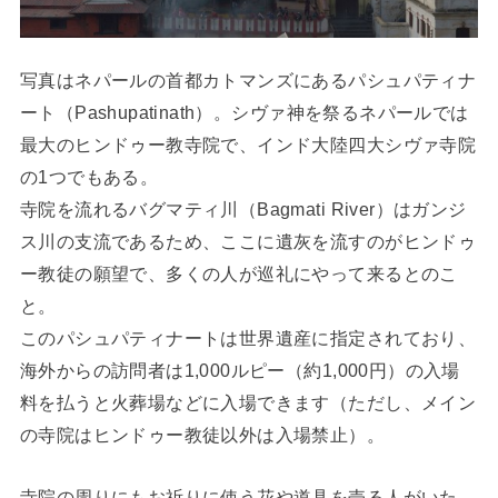
写真はネパールの首都カトマンズにあるパシュパティナ
ート（Pashupatinath）。シヴァ神を祭るネパールでは
最大のヒンドゥー教寺院で、インド大陸四大シヴァ寺院
の1つでもある。
寺院を流れるバグマティ川（Bagmati River）はガンジ
ス川の支流であるため、ここに遺灰を流すのがヒンドゥ
ー教徒の願望で、多くの人が巡礼にやって来るとのこ
と。
このパシュパティナートは世界遺産に指定されており、
海外からの訪問者は1,000ルピー（約1,000円）の入場
料を払うと火葬場などに入場できます（ただし、メイン
の寺院はヒンドゥー教徒以外は入場禁止）。
寺院の周りにもお祈りに使う花や道具を売る人がいた