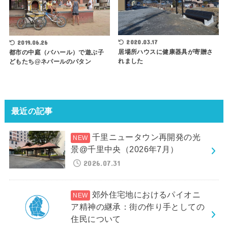
2020.03.17
2019.06.26
居場所ハウスに健康器具が寄贈さ
都市の中庭（バハール）で遊ぶ子
れました
どもたち@ネパールのパタン
最近の記事
千里ニュータウン再開発の光
景@千里中央（2026年7月）
2026.07.31
郊外住宅地におけるパイオニ
ア精神の継承：街の作り手としての
住民について