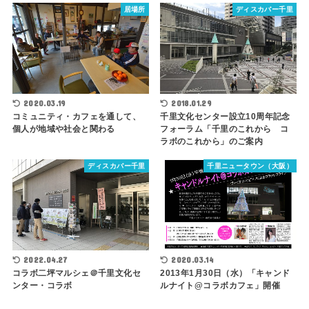
居場所
ディスカバー千里
2020.03.19
2018.01.29
コミュニティ・カフェを通して、
千里文化センター設立10周年記念
個人が地域や社会と関わる
フォーラム「千里のこれから コ
ラボのこれから」のご案内
ディスカバー千里
千里ニュータウン（大阪）
2022.04.27
2020.03.14
コラボ二坪マルシェ＠千里文化セ
2013年1月30日（水）「キャンド
ンター・コラボ
ルナイト@コラボカフェ」開催