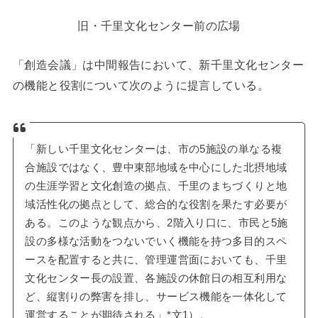
旧・千里文化センター前の広場
「創造会議」は中間報告において、新千里文化センター
の機能と役割について次のように提言している。
「新しい千里文化センターは、市の5施設の単なる複
合施設ではなく、豊中東部地域を中心にした北摂地域
の生涯学習と文化創造の拠点、千里のまちづくりと地
域活性化の拠点として、総合的な役割を果たす必要が
ある。このような観点から、2階入り口に、市民と5施
設の多様な活動をつないでいく機能を持つ多目的スペ
ースを配置すると共に、管理運営面においても、千里
文化センター長の設置、各施設の休館日の相互利用な
ど、縦割りの弊害を排し、サービス機能を一体化して
運営することが期待される」*文1）。