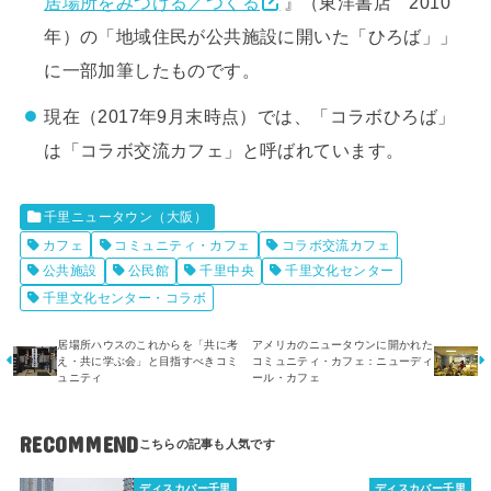
居場所をみつける／つくる
』（東洋書店 2010
年）の「地域住民が公共施設に開いた「ひろば」」
に一部加筆したものです。
現在（2017年9月末時点）では、「コラボひろば」
は「コラボ交流カフェ」と呼ばれています。
千里ニュータウン（大阪）
カフェ
コミュニティ・カフェ
コラボ交流カフェ
公共施設
公民館
千里中央
千里文化センター
千里文化センター・コラボ
居場所ハウスのこれからを「共に考
アメリカのニュータウンに開かれた
え・共に学ぶ会」と目指すべきコミ
コミュニティ・カフェ：ニューディ
ュニティ
ール・カフェ
RECOMMEND
ディスカバー千里
ディスカバー千里