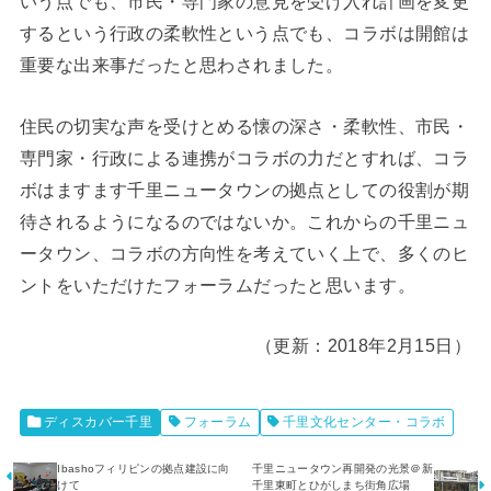
いう点でも、市民・専門家の意見を受け入れ計画を変更
するという行政の柔軟性という点でも、コラボは開館は
重要な出来事だったと思わされました。
住民の切実な声を受けとめる懐の深さ・柔軟性、市民・
専門家・行政による連携がコラボの力だとすれば、コラ
ボはますます千里ニュータウンの拠点としての役割が期
待されるようになるのではないか。これからの千里ニュ
ータウン、コラボの方向性を考えていく上で、多くのヒ
ントをいただけたフォーラムだったと思います。
（更新：2018年2月15日）
ディスカバー千里
フォーラム
千里文化センター・コラボ
Ibashoフィリピンの拠点建設に向
千里ニュータウン再開発の光景＠新
けて
千里東町とひがしまち街角広場