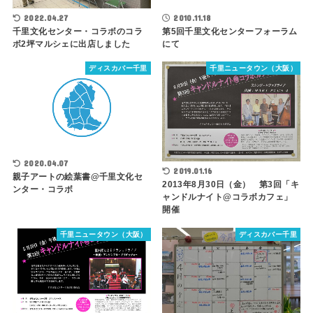
2022.04.27
2010.11.18
千里文化センター・コラボのコラ
第5回千里文化センターフォーラム
ボ2坪マルシェに出店しました
にて
ディスカバー千里
千里ニュータウン（大阪）
2020.04.07
2019.01.16
親子アートの絵葉書@千里文化セ
2013年8月30日（金） 第3回「キ
ンター・コラボ
ャンドルナイト@コラボカフェ」
開催
千里ニュータウン（大阪）
ディスカバー千里