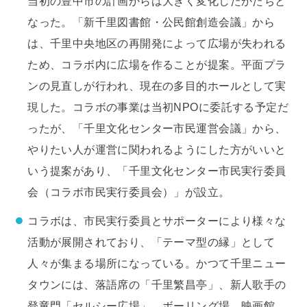
当初の豊中市の計画からは大きく変化したかたちと
なった。「新千里図書館・公民館創造会議」から
は、千里中央地区の再開発によって広場が失われる
ため、コラボ内に広場を作ることが提案。平面プラ
ンの見直しが行われ、現在の多目的ホールとして実
現した。コラボの事業は当初NPOに委託する予定だ
ったが、「千里文化センター市民運営会議」から、
やりたい人が運営に関われるようにした方がいいと
いう提案があり、「千里文化センター市民実行委員
会（コラボ市民実行委員会）」が設立。
コラボは、市民実行委員とサポーターにより様々な
活動が展開されており、「テーマ型の縁」として
人々が集まる場所になっている。かつて千里ニュー
タウンには、落語席の「千里繁昌亭」、新人歌手の
登竜門「セルシー広場」、ボーリング場、映画館、