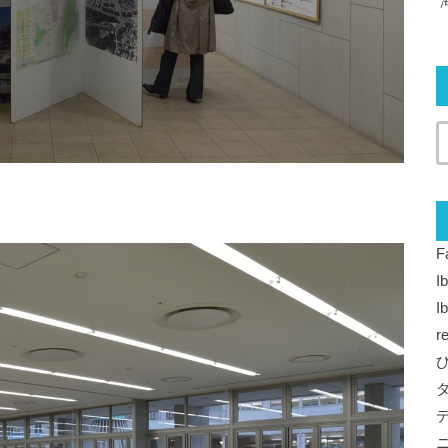
F
I
I
r