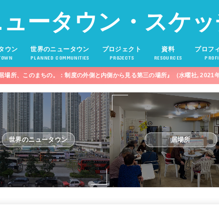
ニュータウン・スケッ
タウン
世界のニュータウン
プロジェクト
資料
プロフ
TOWN
PLANNED COMMUNITIES
PROJECTS
RESOURCES
PROFI
居場所、このまちの。：制度の外側と内側から見る第三の場所』（水曜社, 2021
世界のニュータウン
居場所