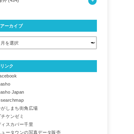
海外
(434)
アーカイブ
リンク
acebook
basho
basho Japan
esearchmap
ひがしまち街角広場
ダチケンゼミ
ディスカバー千里
ニュータウンの写真データ販売