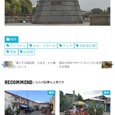
海外
フィリピン
ホセ・リサール
マニラ
日比谷公園
英雄
記念碑
「親と子の談話室・とぽす」から教
現在の日本でサードプレイスに注目
わったこと
する意味
RECOMMEND
海外
海外