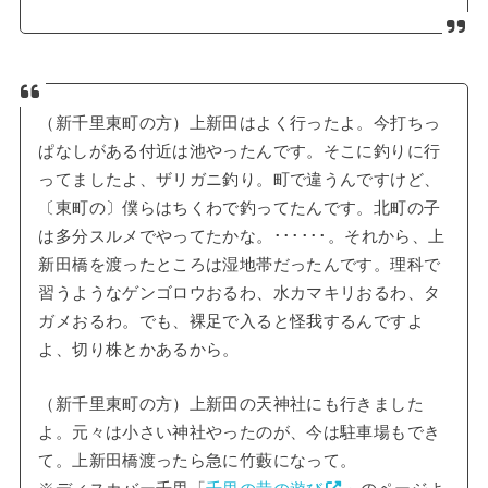
（新千里東町の方）上新田はよく行ったよ。今打ちっ
ぱなしがある付近は池やったんです。そこに釣りに行
ってましたよ、ザリガニ釣り。町で違うんですけど、
〔東町の〕僕らはちくわで釣ってたんです。北町の子
は多分スルメでやってたかな。･･････。それから、上
新田橋を渡ったところは湿地帯だったんです。理科で
習うようなゲンゴロウおるわ、水カマキリおるわ、タ
ガメおるわ。でも、裸足で入ると怪我するんですよ
よ、切り株とかあるから。
（新千里東町の方）上新田の天神社にも行きました
よ。元々は小さい神社やったのが、今は駐車場もでき
て。上新田橋渡ったら急に竹藪になって。