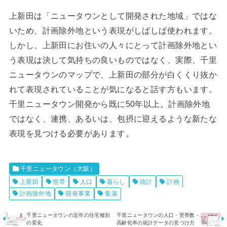
上新田は「ニュータウンとして開発された地域」ではな
いため、計画除外地という表現がしばしば使われます。
しかし、上新田にお住いの人々にとって計画除外地とい
う表現は決して気持ちの良いものではなく、実際、千里
ニュータウンのマップで、上新田の部分が白くくり抜か
れて表現されていることが気になると話す方もいます。
千里ニュータウン開発から既に50年以上。計画除外地
ではなく、連携、あるいは、包摂に迎えるような新たな
表現を見つける必要があります。
千里ニュータウン（大阪）
上新田
世帯
人口
暮らし
統計
計画
計画除外地
開発事業
集落
千里ニュータウンの近年の住宅種別
千里ニュータウンの人口・世帯数・
の変化
高齢化率の統計データの見つけ方