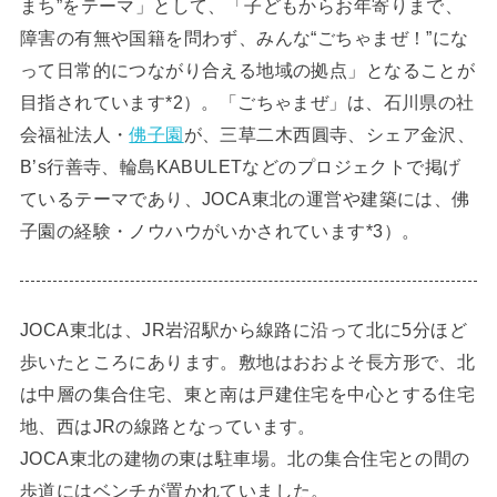
まち”をテーマ」として、「子どもからお年寄りまで、
障害の有無や国籍を問わず、みんな“ごちゃまぜ！”にな
って日常的につながり合える地域の拠点」となることが
目指されています*2）。「ごちゃまぜ」は、石川県の社
会福祉法人・
佛子園
が、三草二木西圓寺、シェア金沢、
B’s行善寺、輪島KABULETなどのプロジェクトで掲げ
ているテーマであり、JOCA東北の運営や建築には、佛
子園の経験・ノウハウがいかされています*3）。
JOCA東北は、JR岩沼駅から線路に沿って北に5分ほど
歩いたところにあります。敷地はおおよそ長方形で、北
は中層の集合住宅、東と南は戸建住宅を中心とする住宅
地、西はJRの線路となっています。
JOCA東北の建物の東は駐車場。北の集合住宅との間の
歩道にはベンチが置かれていました。