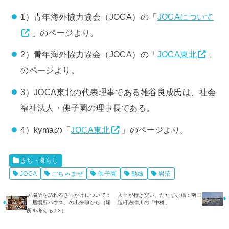
1）青年海外協力協会（JOCA）の「
JOCAについて
」のページより。
2）青年海外協力協会（JOCA）の「
JOCA東北
」
のページより。
3）JOCA東北の代表理事である雄谷良成氏は、社会
福祉法人・佛子園の理事長である。
4）kymaの「
JOCA東北
」のページより。
まち・暮らし
JOCA
ごちゃまぜ
佛子園
動線
岩沼
居場所を訪れるきっかけについて：
人々が行き交い、たたずむ橋：南三
「居場所ハウス」の出来事から（場
陸町志津川の「中橋」
所を考える-53）