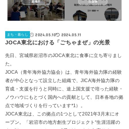
居場所
出版物
2024.05.10
2024.05.11
まち・暮らし
JOCA東北における「ごちゃまぜ」の光景
先日、宮城県岩沼市のJOCA東北に食事に立ち寄りまし
た。
JOCA（青年海外協力協会）は、青年海外協力隊の経験
者が中心となって設立した組織で、JICA海外協力隊の
育成・支援を行うと同時に、途上国支援で培った経験・
ノウハウにもとづく国内への貢献として、日本各地の拠
点で地域づくりを行っています*1）。
JOCA東北は、この拠点の1つとして2021年3月末にオ
ープン。「岩沼市の地方創生プロジェクト“生涯活躍の