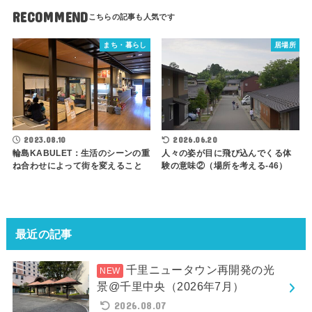
RECOMMEND
まち・暮らし
居場所
2023.08.10
2026.06.20
輪島KABULET：生活のシーンの重
人々の姿が目に飛び込んでくる体
ね合わせによって街を変えること
験の意味②（場所を考える-46）
最近の記事
千里ニュータウン再開発の光
景@千里中央（2026年7月）
2026.08.07