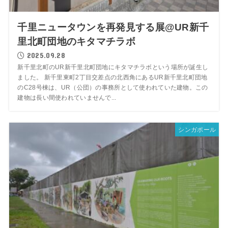
千里ニュータウンを再発見する展@UR新千
里北町団地のキタマチラボ
2025.09.28
新千里北町のUR新千里北町団地にキタマチラボという場所が誕生し
ました。 新千里東町2丁目交差点の北西角にあるUR新千里北町団地
のC28号棟は、UR（公団）の事務所として使われていた建物。この
建物は長い間使われていませんで...
シンガポール