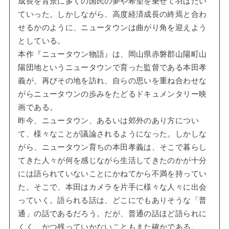
成長を背景に多くの国民の夢や希望を乗せて羽ばたい
ていった。しかしながら、高度経済成長の終焉と合わ
せるかのように、ニュータウンは曲がり角を迎えよう
としている。
本作『ニュータウン物語』は、岡山県赤磐郡山陽町山
陽団地というニュータウンで育った監督である本田孝
義が、再びその地を訪れ、自らの思いを重ね合わせな
がらニュータウンの歩みをたどるドキュメンタリー映
画である。
昨今、ニュータウン、あるいは郊外のあり方につい
て、様々なことが議論されるようになった。しかしな
がら、ニュータウン育ちの本田孝義は、そこで暮らし
てきた人々が何を感じながら生活してきたのかが十分
には語られていないことにかねてから不満を持ってい
た。そこで、本田はカメラを片手に様々な人々に出会
っていく。語られる話は、どこにでもありそうな「普
通」の話であるだろう。だが、普通の話ほど語られに
くく、かつ残っていかないこともまた確かである。