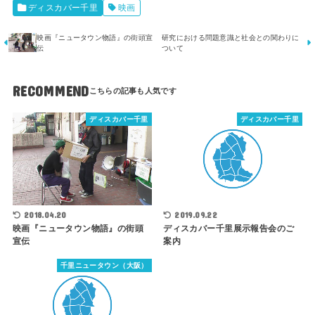
ディスカバー千里
映画
映画『ニュータウン物語』の街頭宣
研究における問題意識と社会との関わりに
伝
ついて
RECOMMEND
ディスカバー千里
ディスカバー千里
2018.04.20
2019.09.22
映画『ニュータウン物語』の街頭
ディスカバー千里展示報告会のご
宣伝
案内
千里ニュータウン（大阪）