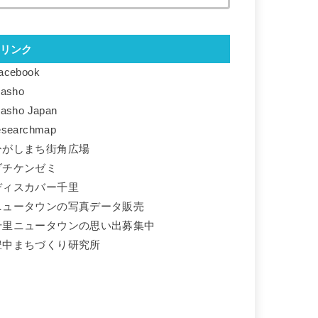
リンク
acebook
basho
basho Japan
esearchmap
ひがしまち街角広場
ダチケンゼミ
ディスカバー千里
ニュータウンの写真データ販売
千里ニュータウンの思い出募集中
豊中まちづくり研究所