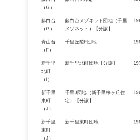
（G）
藤白台
藤白台メゾネット団地（千里
19
（G）
メゾネット）【分譲】
青山台
千里丘陵F団地
19
（F）
新千里
新千里北町団地【分譲】
19
北町
（I）
新千里
千里J団地（新千里桜ヶ丘住
19
東町
宅）【分譲】
（J）
新千里
新千里東町団地
19
東町
（J）