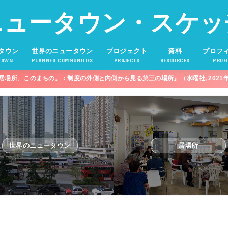
ニュータウン・スケッ
タウン
世界のニュータウン
プロジェクト
資料
プロフ
TOWN
PLANNED COMMUNITIES
PROJECTS
RESOURCES
PROFI
居場所、このまちの。：制度の外側と内側から見る第三の場所』（水曜社, 2021
世界のニュータウン
居場所