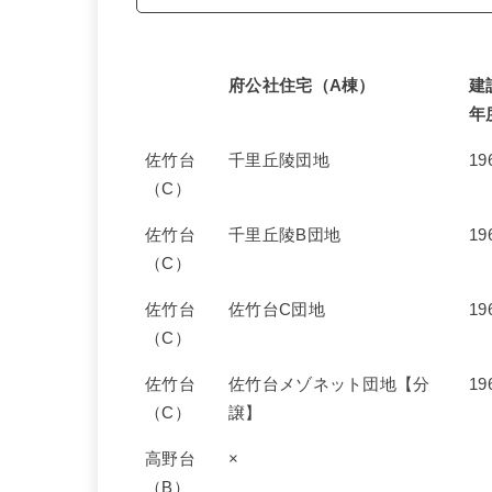
府公社住宅（A棟）
建
年
佐竹台
千里丘陵団地
19
（C）
佐竹台
千里丘陵B団地
19
（C）
佐竹台
佐竹台C団地
19
（C）
佐竹台
佐竹台メゾネット団地【分
19
（C）
譲】
高野台
×
（B）