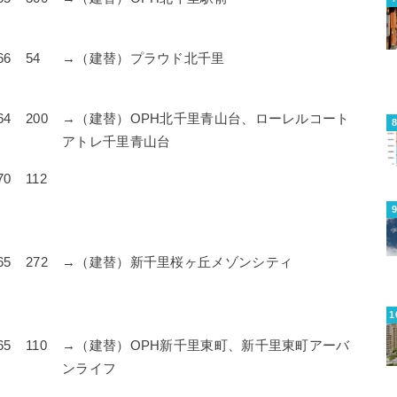
66
54
→（建替）プラウド北千里
64
200
→（建替）OPH北千里青山台、ローレルコート
アトレ千里青山台
70
112
65
272
→（建替）新千里桜ヶ丘メゾンシティ
65
110
→（建替）OPH新千里東町、新千里東町アーバ
ンライフ