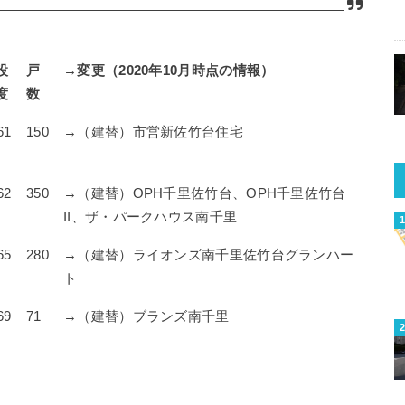
設
戸
→変更（2020年10月時点の情報）
度
数
61
150
→（建替）市営新佐竹台住宅
62
350
→（建替）OPH千里佐竹台、OPH千里佐竹台
II、ザ・パークハウス南千里
65
280
→（建替）ライオンズ南千里佐竹台グランハー
ト
69
71
→（建替）ブランズ南千里