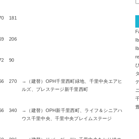
70
181
F
69
206
I
I
r
72
90
66
270
→（建替）OPH千里西町緑地、千里中央エアヒ
ルズ、プレステージ新千里西町
66
340
→（建替）OPH新千里西町、ライフ＆シニアハ
ウス千里中央、千里中央プレイムステージ