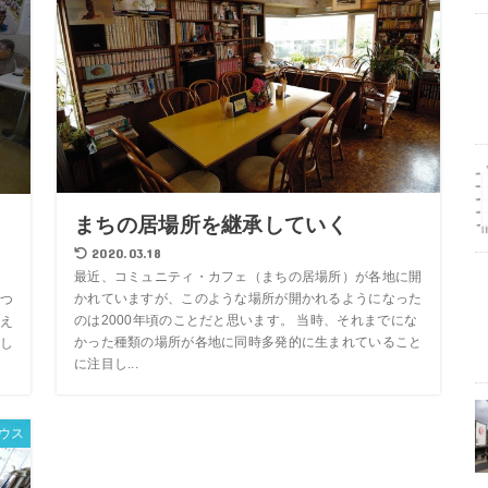
まちの居場所を継承していく
2020.03.18
最近、コミュニティ・カフェ（まちの居場所）が各地に開
かれていますが、このような場所が開かれるようになった
つ
のは2000年頃のことだと思います。 当時、それまでにな
え
かった種類の場所が各地に同時多発的に生まれていること
し
に注目し...
ウス