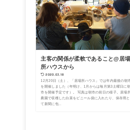
主客の関係が柔軟であること@居
所ハウスから
2020.03.18
12月20日（土）、「居場所ハウス」では年内最後の朝
を開催しました（年明け、1月からは毎月第3土曜日に
市を開催予定です）。 写真は朝市の前日の様子。居場
農園で収穫した白菜をビニール袋に入れたり、保存用と
て新聞に包...