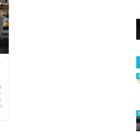
場
市
朝
所
し