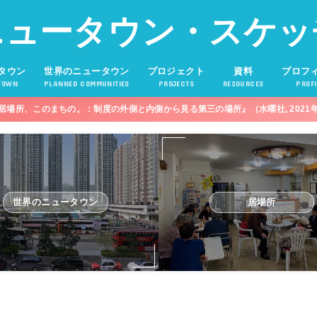
ニュータウン・スケッ
タウン
世界のニュータウン
プロジェクト
資料
プロフ
TOWN
PLANNED COMMUNITIES
PROJECTS
RESOURCES
PROFI
居場所、このまちの。：制度の外側と内側から見る第三の場所』（水曜社, 2021
世界のニュータウン
居場所