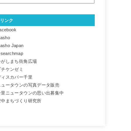
リンク
acebook
basho
basho Japan
esearchmap
ひがしまち街角広場
ダチケンゼミ
ディスカバー千里
ニュータウンの写真データ販売
千里ニュータウンの思い出募集中
豊中まちづくり研究所