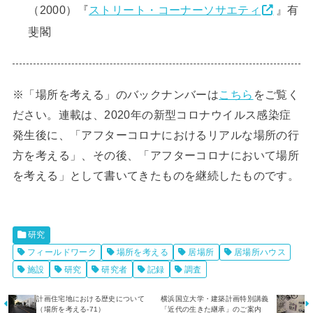
（2000）『
ストリート・コーナーソサエティ
』有
斐閣
※「場所を考える」のバックナンバーは
こちら
をご覧く
ださい。連載は、2020年の新型コロナウイルス感染症
発生後に、「アフターコロナにおけるリアルな場所の行
方を考える」、その後、「アフターコロナにおいて場所
を考える」として書いてきたものを継続したものです。
研究
フィールドワーク
場所を考える
居場所
居場所ハウス
施設
研究
研究者
記録
調査
計画住宅地における歴史について
横浜国立大学・建築計画特別講義
（場所を考える-71）
「近代の生きた継承」のご案内