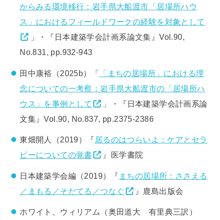
からみる環境移行：岩手県大船渡市「居場所ハウ
ス」におけるフィールドワークの経験を対象として
」・『日本建築学会計画系論文集』Vol.90,
No.831, pp.932-943
田中康裕（2025b）「
「まちの居場所」における理
念についての一考察：岩手県大船渡市の「居場所ハ
ウス」を事例として
」・『日本建築学会計画系論
文集』Vol.90, No.837, pp.2375-2386
東畑開人（2019）『
居るのはつらいよ：ケアとセラ
ピーについての覚書
』医学書院
日本建築学会編（2019）『
まちの居場所：ささえる
／まもる／そだてる／つなぐ
』鹿島出版会
ホワイト、ウィリアム（奥田道大 有里典三訳）