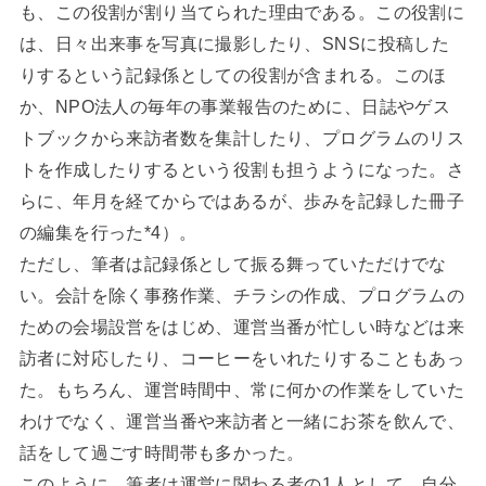
も、この役割が割り当てられた理由である。この役割に
は、日々出来事を写真に撮影したり、SNSに投稿した
りするという記録係としての役割が含まれる。このほ
か、NPO法人の毎年の事業報告のために、日誌やゲス
トブックから来訪者数を集計したり、プログラムのリス
トを作成したりするという役割も担うようになった。さ
らに、年月を経てからではあるが、歩みを記録した冊子
の編集を行った*4）。
ただし、筆者は記録係として振る舞っていただけでな
い。会計を除く事務作業、チラシの作成、プログラムの
ための会場設営をはじめ、運営当番が忙しい時などは来
訪者に対応したり、コーヒーをいれたりすることもあっ
た。もちろん、運営時間中、常に何かの作業をしていた
わけでなく、運営当番や来訪者と一緒にお茶を飲んで、
話をして過ごす時間帯も多かった。
このように、筆者は運営に関わる者の1人として、自分