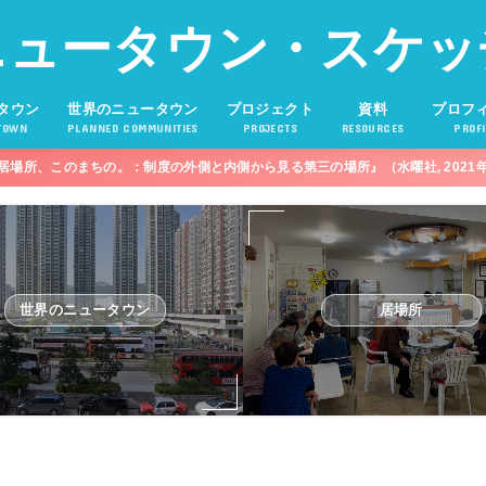
ニュータウン・スケッ
タウン
世界のニュータウン
プロジェクト
資料
プロフ
TOWN
PLANNED COMMUNITIES
PROJECTS
RESOURCES
PROFI
居場所、このまちの。：制度の外側と内側から見る第三の場所』（水曜社, 2021
世界のニュータウン
居場所