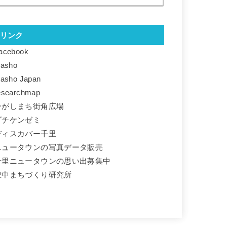
リンク
acebook
basho
basho Japan
esearchmap
ひがしまち街角広場
ダチケンゼミ
ディスカバー千里
ニュータウンの写真データ販売
千里ニュータウンの思い出募集中
豊中まちづくり研究所