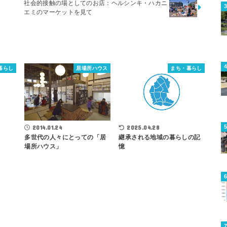
社会的接触の場としてのお店：ヘルシンキ・ハカニ
エミのマーケットを見て
暮らし
居場所ハウス
まち・暮らし
2014.01.24
2025.04.28
多世代の人々にとっての「居
継承される地域の暮らしの記
場所ハウス」
憶