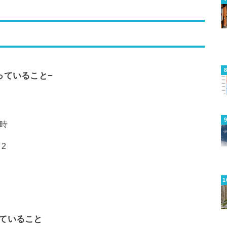
っていること−
6時
2
ていること