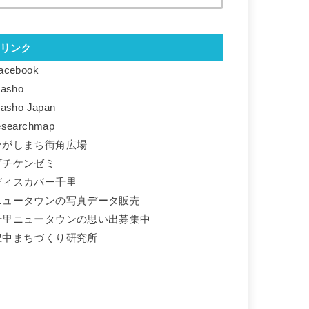
リンク
acebook
basho
basho Japan
esearchmap
ひがしまち街角広場
ダチケンゼミ
ディスカバー千里
ニュータウンの写真データ販売
千里ニュータウンの思い出募集中
豊中まちづくり研究所