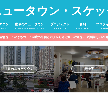
ニュータウン・スケッ
タウン
世界のニュータウン
プロジェクト
資料
プロフ
TOWN
PLANNED COMMUNITIES
PROJECTS
RESOURCES
PROFI
居場所、このまちの。：制度の外側と内側から見る第三の場所』（水曜社, 2021
世界のニュータウン
居場所