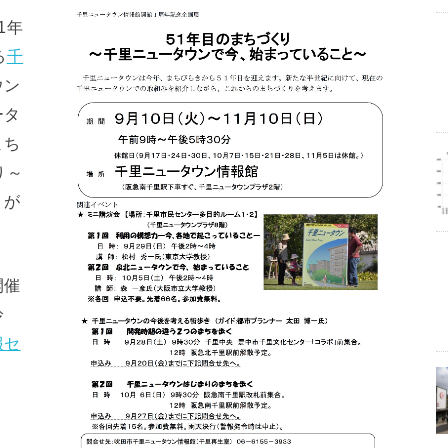
1年
る
千
ウン
ータ
まち
り～
」が
開催
鈴
報セ