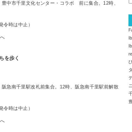
0分、豊中市千里文化センター・コラボ 前に集合。12時、
発令時は中止）
F
先へ
I
I
r
ちを歩く
0分、阪急南千里駅改札前集合。12時、阪急南千里駅前解散
発令時は中止）
先へ