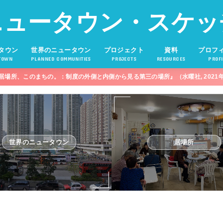
ニュータウン・スケッ
タウン
世界のニュータウン
プロジェクト
資料
プロフ
TOWN
PLANNED COMMUNITIES
PROJECTS
RESOURCES
PROFI
居場所、このまちの。：制度の外側と内側から見る第三の場所』（水曜社, 2021
世界のニュータウン
居場所