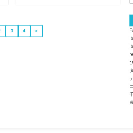
F
2
3
4
＞
I
I
r