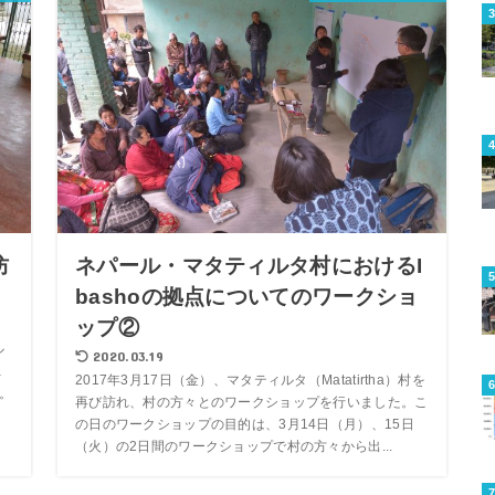
防
ネパール・マタティルタ村におけるI
bashoの拠点についてのワークショ
ップ②
ル
2020.03.19
a
2017年3月17日（金）、マタティルタ（Matatirtha）村を
た。
再び訪れ、村の方々とのワークショップを行いました。こ
の日のワークショップの目的は、3月14日（月）、15日
（火）の2日間のワークショップで村の方々から出...