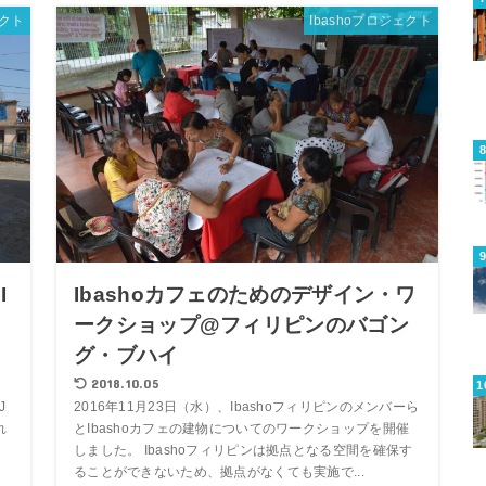
ェクト
Ibashoプロジェクト
I
Ibashoカフェのためのデザイン・ワ
ョ
ークショップ@フィリピンのバゴン
グ・ブハイ
2018.10.05
J
2016年11月23日（水）、Ibashoフィリピンのメンバーら
れ
とIbashoカフェの建物についてのワークショップを開催
しました。 Ibashoフィリピンは拠点となる空間を確保す
ることができないため、拠点がなくても実施で...