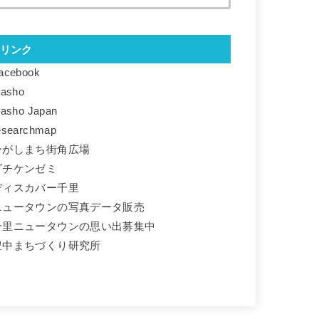
リンク
acebook
basho
basho Japan
esearchmap
ひがしまち街角広場
ダチケンゼミ
ディスカバー千里
ニュータウンの写真データ販売
千里ニュータウンの思い出募集中
豊中まちづくり研究所