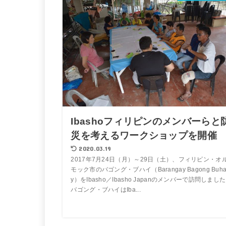
Ibashoフィリピンのメンバーらと
災を考えるワークショップを開催
2020.03.19
2017年7月24日（月）～29日（土）、フィリピン・オ
モック市のバゴング・ブハイ（Barangay Bagong Buh
y）をIbasho／Ibasho Japanのメンバーで訪問しまし
バゴング・ブハイはIba...