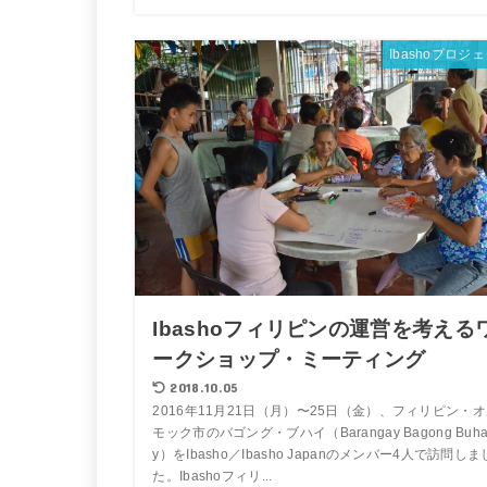
Ibashoプロジ
Ibashoフィリピンの運営を考える
ークショップ・ミーティング
2018.10.05
2016年11月21日（月）〜25日（金）、フィリピン・
モック市のバゴング・ブハイ（Barangay Bagong Buh
y）をIbasho／Ibasho Japanのメンバー4人で訪問しま
た。Ibashoフィリ...