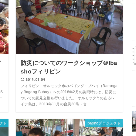
パ
防災についてのワークショップ＠Iba
shoフィリピン
2019.08.09
ー
フィリピン・オルモック市のバゴング・ブハイ（Baranga
S
y Bagong Buhay）への2018年2月の訪問時には、防災に
ー
ついての意見交換も行いました。 オルモック市のあるレ
イテ島は、2013年11月の台風30号（台...
ェクト
Ibashoプロジェクト