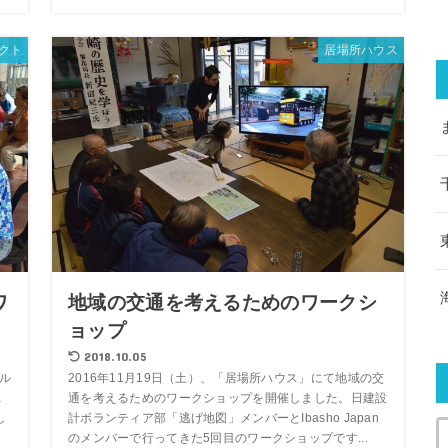
ェクト
居場所ハウス
ワ
地域の交通を考えるためのワークシ
ョップ
2018.10.05
オル
2016年11月19日（土）、「居場所ハウス」にて地域の交
a
通を考えるためのワークショップを開催しました。日建設
し
計ボランティア部「逃げ地図」メンバーとIbasho Japan
のメンバーで行ってきた5回目のワークショップです...