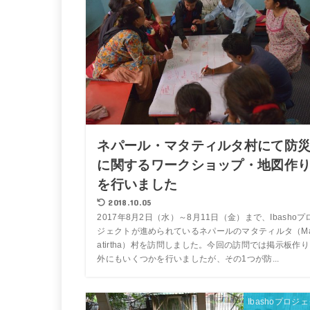
ネパール・マタティルタ村にて防
に関するワークショップ・地図作
を行いました
2018.10.05
2017年8月2日（水）～8月11日（金）まで、Ibashoプ
ジェクトが進められているネパールのマタティルタ（Ma
atirtha）村を訪問しました。今回の訪問では掲示板作
外にもいくつかを行いましたが、その1つが防...
Ibashoプロジ