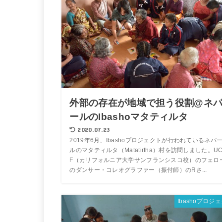
外部の存在が地域で担う役割@ネ
ールのIbashoマタティルタ
2020.07.23
2019年6月、Ibashoプロジェクトが行われているネパ
ルのマタティルタ（Matatirtha）村を訪問しました。UC
F（カリフォルニア大学サンフランシスコ校）のフェロ
のダンサー・コレオグラファー（振付師）のRさ...
Ibashoプロジ