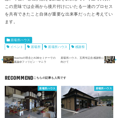
この意味では企画から後片付けにいたる一連のプロセス
を共有できたこと自体が重要な出来事だったと考えてい
ます。
居場所ハウス
イベント
居場所
居場所ハウス
感謝祭
Ibashoの理念とADBセミナーでの
居場所ハウス、五周年記念感謝祭に
議論@フィリピン・マニラ
向けて
RECOMMEND
居場所ハウス
居場所ハウス