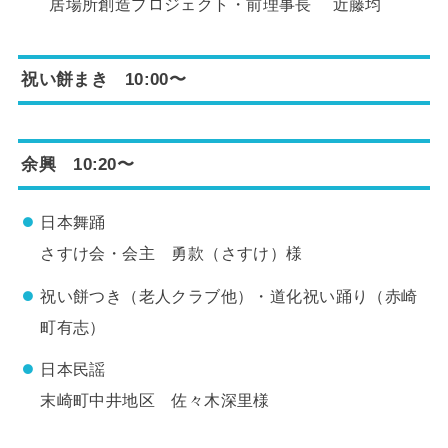
居場所創造プロジェクト・前理事長 近藤均
祝い餅まき 10:00〜
余興 10:20〜
日本舞踊
さすけ会・会主 勇款（さすけ）様
祝い餅つき（老人クラブ他）・道化祝い踊り（赤崎
町有志）
日本民謡
末崎町中井地区 佐々木深里様