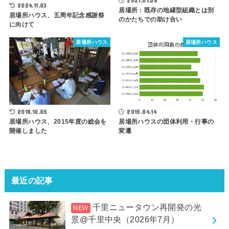
2021.01.08
2024.11.03
居場所：既存の地縁型組織とは別
居場所ハウス、五周年記念感謝祭
のかたちでの助け合い
に向けて
居場所ハウス
居場所ハウス
2018.10.05
2015.04.14
居場所ハウス、2015年度の総会を
居場所ハウスの団体利用・行事の
開催しました
変遷
最近の記事
千里ニュータウン再開発の光
景@千里中央（2026年7月）