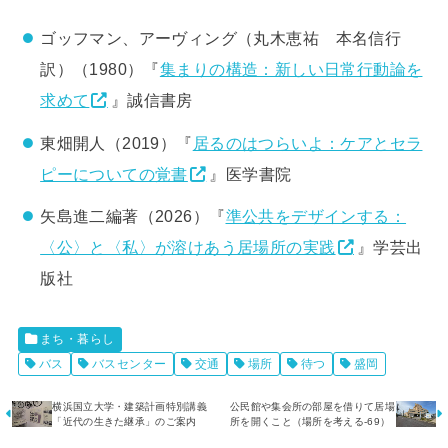
ゴッフマン、アーヴィング（丸木恵祐 本名信行
訳）（1980）『
集まりの構造：新しい日常行動論を
求めて
』誠信書房
東畑開人（2019）『
居るのはつらいよ：ケアとセラ
ピーについての覚書
』医学書院
矢島進二編著（2026）『
準公共をデザインする：
〈公〉と〈私〉が溶けあう居場所の実践
』学芸出
版社
まち・暮らし
バス
バスセンター
交通
場所
待つ
盛岡
横浜国立大学・建築計画特別講義
公民館や集会所の部屋を借りて居場
「近代の生きた継承」のご案内
所を開くこと（場所を考える-69）