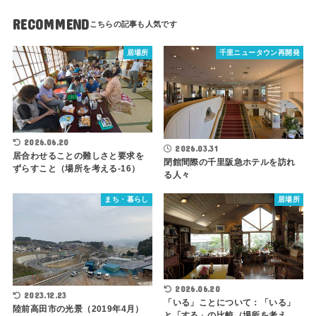
RECOMMEND
居場所
千里ニュータウン再開発
2026.06.20
2026.03.31
居合わせることの難しさと要求を
閉館間際の千里阪急ホテルを訪れ
ずらすこと（場所を考える-16）
る人々
まち・暮らし
居場所
2026.06.20
2023.12.23
「いる」ことについて：「いる」
陸前高田市の光景（2019年4月）
と「する」の比較（場所を考え