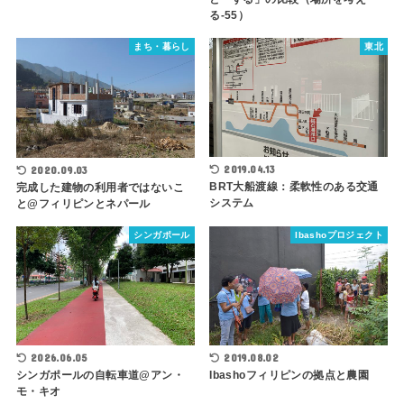
る-55）
まち・暮らし
東北
2019.04.13
2020.09.03
BRT大船渡線：柔軟性のある交通
完成した建物の利用者ではないこ
システム
と@フィリピンとネパール
シンガポール
Ibashoプロジェクト
2026.06.05
2019.08.02
シンガポールの自転車道@アン・
Ibashoフィリピンの拠点と農園
モ・キオ