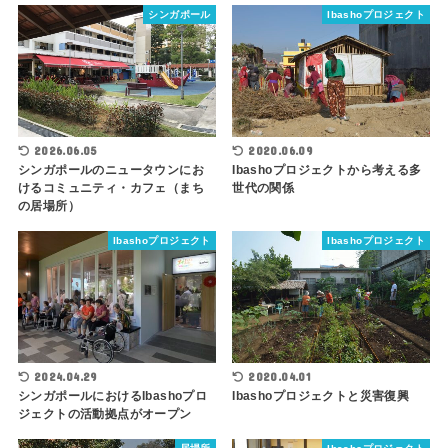
シンガポール
Ibashoプロジェクト
2026.06.05
2020.06.09
シンガポールのニュータウンにお
Ibashoプロジェクトから考える多
けるコミュニティ・カフェ（まち
世代の関係
の居場所）
Ibashoプロジェクト
Ibashoプロジェクト
2024.04.29
2020.04.01
シンガポールにおけるIbashoプロ
Ibashoプロジェクトと災害復興
ジェクトの活動拠点がオープン