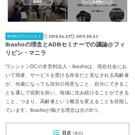
居場所
出版物
2018.06.25
2019.08.03
Ibashoプロジェクト
Ibashoの理念とADBセミナーでの議論@フィ
リピン・マニラ
ワシントンDCの非営利法人・Ibashoは、現在社会にお
いて弱者、サービスを受ける存在だと見なされる高齢者
が、何歳になっても自分の得意なこと、自分にできるこ
とを通して役割を担い、地域に住み続けることができる
こと、つまり、高齢者という概念を変えることを目指し
ています。Ibashoが掲げる理念は次の8つ。
目次
[
表示
]