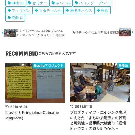
Pickup
セミナー
ネパール
バゴング・ブハイ
フィリピン
マタティルタ
居場所ハウス
理念
高齢者
日本・ネパールのIbashoプロジェ
居場所ハウスの五周年記念感謝祭
クトのメンバーがフィリピンを訪問
RECOMMEND
Ibashoプロジェクト
居場所
2021.01.10
2018.12.06
プロダクティブ・エイジング実現
Ibasho 8 Principles (Cebuano
に向けた「まちの居場所」の役割
language)
と可能性～岩手県大船渡市「居場
所ハウス」の取り組みから～