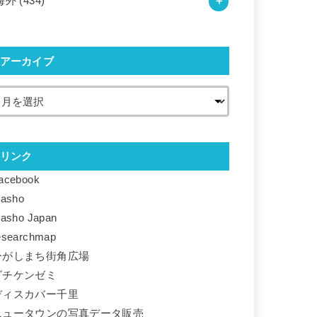
海外
(434)
アーカイブ
リンク
acebook
basho
basho Japan
esearchmap
ひがしまち街角広場
ダチケンゼミ
ディスカバー千里
ニュータウンの写真データ販売