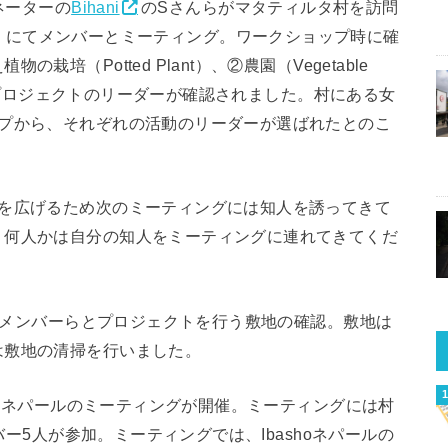
ネーターの
Bihani
のSさんらがマタティルタ村を訪問
e Home）にてメンバーとミーティング。ワークショップ時に確
培（Potted Plant）、②農園（Vegetable
）の各プロジェクトのリーダーが確認されました。村にある女
ープから、それぞれの活動のリーダーが選ばれたとのこ
輪を広げるため次のミーティングには知人を誘ってきて
、何人かは自分の知人をミーティングに連れてきてくだ
し、メンバーらとプロジェクトを行う敷地の確認。敷地は
は敷地の清掃を行いました。
shoネパールのミーティングが開催。ミーティングには村
バー5人が参加。ミーティングでは、Ibashoネパールの