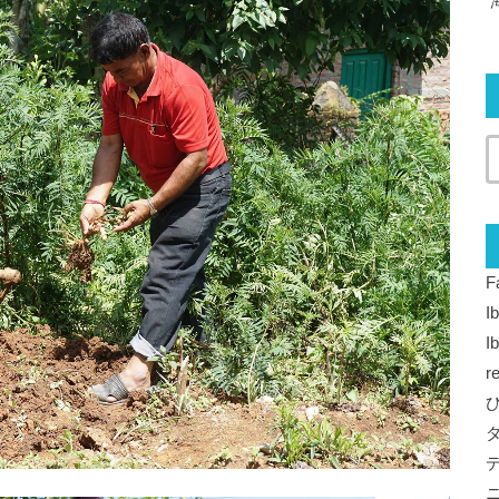
F
I
I
r