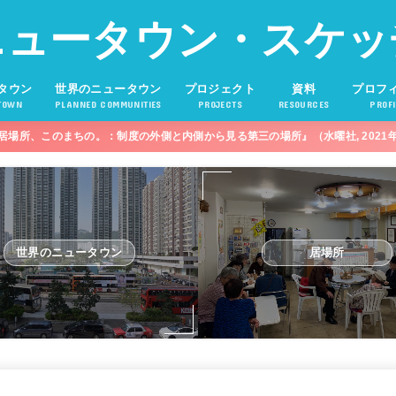
ニュータウン・スケッ
タウン
世界のニュータウン
プロジェクト
資料
プロフ
TOWN
PLANNED COMMUNITIES
PROJECTS
RESOURCES
PROFI
居場所、このまちの。：制度の外側と内側から見る第三の場所』（水曜社, 2021
世界のニュータウン
居場所