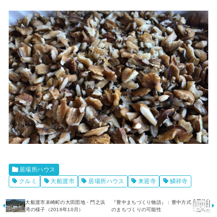
居場所ハウス
クルミ
大船渡市
居場所ハウス
来迎寺
鱗祥寺
大船渡市末崎町の大田団地・門之浜
『豊中まちづくり物語』：豊中方式
湾の様子（2016年10月）
のまちづくりの可能性