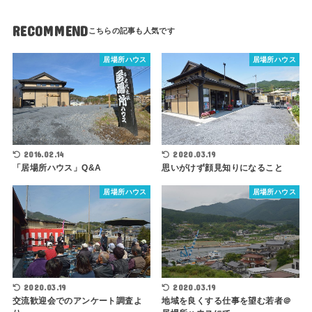
RECOMMEND
居場所ハウス
居場所ハウス
2016.02.14
2020.03.19
「居場所ハウス」Q&A
思いがけず顔見知りになること
居場所ハウス
居場所ハウス
2020.03.19
2020.03.19
交流歓迎会でのアンケート調査よ
地域を良くする仕事を望む若者＠