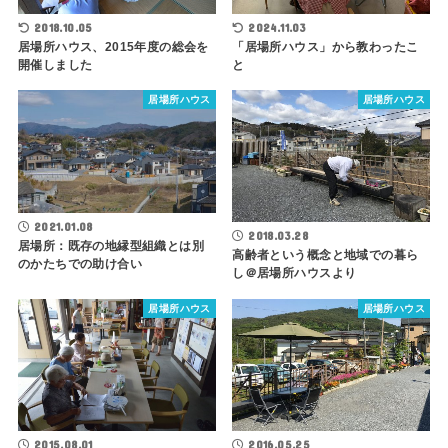
2018.10.05
2024.11.03
居場所ハウス、2015年度の総会を
「居場所ハウス」から教わったこ
開催しました
と
居場所ハウス
居場所ハウス
2021.01.08
2018.03.28
居場所：既存の地縁型組織とは別
高齢者という概念と地域での暮ら
のかたちでの助け合い
し＠居場所ハウスより
居場所ハウス
居場所ハウス
2015.08.01
2016.05.25