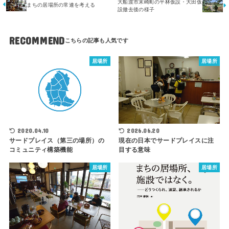
大船渡市末崎町の平林仮設・大田仮
まちの居場所の常連を考える
設撤去後の様子
RECOMMEND
居場所
居場所
2026.06.20
2020.04.10
現在の日本でサードプレイスに注
サードプレイス（第三の場所）の
目する意味
コミュニティ構築機能
居場所
居場所