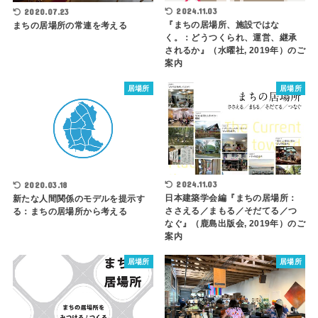
2024.11.03
2020.07.23
『まちの居場所、施設ではな
まちの居場所の常連を考える
く。：どうつくられ、運営、継承
されるか』（水曜社, 2019年）のご
案内
居場所
居場所
2024.11.03
2020.03.18
日本建築学会編『まちの居場所：
新たな人間関係のモデルを提示す
ささえる／まもる／そだてる／つ
る：まちの居場所から考える
なぐ』（鹿島出版会, 2019年）のご
案内
居場所
居場所