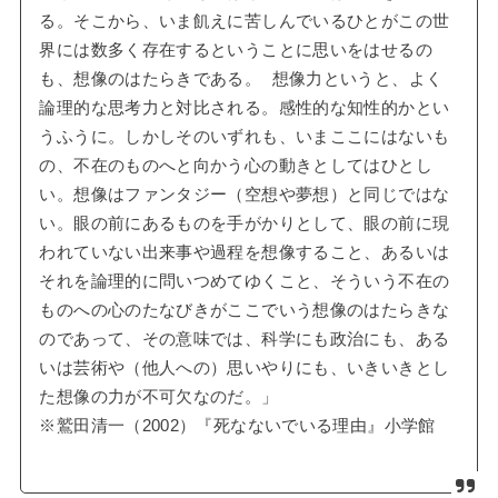
る。そこから、いま飢えに苦しんでいるひとがこの世
界には数多く存在するということに思いをはせるの
も、想像のはたらきである。 想像力というと、よく
論理的な思考力と対比される。感性的な知性的かとい
うふうに。しかしそのいずれも、いまここにはないも
の、不在のものへと向かう心の動きとしてはひとし
い。想像はファンタジー（空想や夢想）と同じではな
い。眼の前にあるものを手がかりとして、眼の前に現
われていない出来事や過程を想像すること、あるいは
それを論理的に問いつめてゆくこと、そういう不在の
ものへの心のたなびきがここでいう想像のはたらきな
のであって、その意味では、科学にも政治にも、ある
いは芸術や（他人への）思いやりにも、いきいきとし
た想像の力が不可欠なのだ。」
※鷲田清一（2002）『死なないでいる理由』小学館