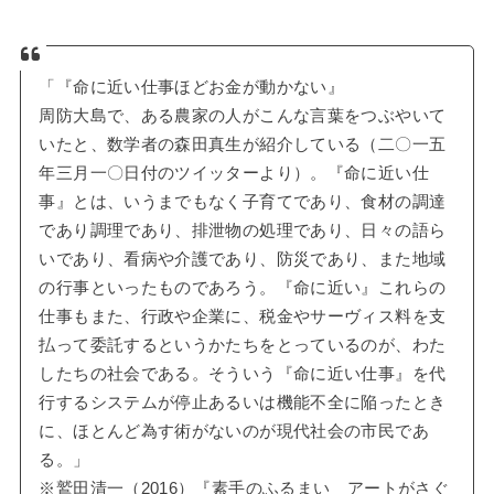
「『命に近い仕事ほどお金が動かない』
周防大島で、ある農家の人がこんな言葉をつぶやいて
いたと、数学者の森田真生が紹介している（二〇一五
年三月一〇日付のツイッターより）。『命に近い仕
事』とは、いうまでもなく子育てであり、食材の調達
であり調理であり、排泄物の処理であり、日々の語ら
いであり、看病や介護であり、防災であり、また地域
の行事といったものであろう。『命に近い』これらの
仕事もまた、行政や企業に、税金やサーヴィス料を支
払って委託するというかたちをとっているのが、わた
したちの社会である。そういう『命に近い仕事』を代
行するシステムが停止あるいは機能不全に陥ったとき
に、ほとんど為す術がないのが現代社会の市民であ
る。」
※鷲田清一（2016）『素手のふるまい アートがさぐ