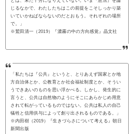
とは、未だ十分になりえていない。いま『憲法』を論
じるなかで、わたしたちはこの前提をこそしっかり築
いていかねばならないのだとおもう。それぞれの場所
で。」
※鷲田清一（2019）『濃霧の中の方向感覚』晶文社
「私たちは『公共』というと、とりあえず国家とか地
方自治体とか、公教育とか社会福祉制度とか、そうい
うできあいのものを思い浮かべる。しかし、発生的に
言うと、公共は自然物のようにそこにあらかじめ用意
されて転がっているものではない。公共は私人の自己
犠牲と信用供与によって創り出されるものである。」
※内田樹（2019）『生きづらさについて考える』朝日
新聞出版