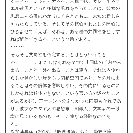
オニズム、さらにナチズム、人種主義、そしてイスラ
エル建国といった多様な現れをもったことは、彼女の
思想にある種のわかりにくさとともに、未知の新しさ
をもたらしている。そしてその核心をわたしの関心に
ひきよせていえば、それは、ある種の共同性をどうす
れば解体できるか、という問題である。
･･････
そもそも共同性を否定する、とはどういうこと
か。･･････。わたしはそれをかつて共同体の「内から
出る」ことと「外へ出る」ことは違う、それは内側か
らしか開かない扉をもつ閉鎖空間であり、その外に出
ることはその解体を意味しない、その内にいるものに
しかそれは解体できない、という言い方で述べたこと
があるが(2)、アーレントのぶつかった問題もそれであ
り、彼女がユダヤ人の思想家、知識人、文学者の一系
譜に見ているものも、そこに連なる経験なのであ
る。」
※加藤典洋（2015）『敗戦後論』ちくま学芸文庫