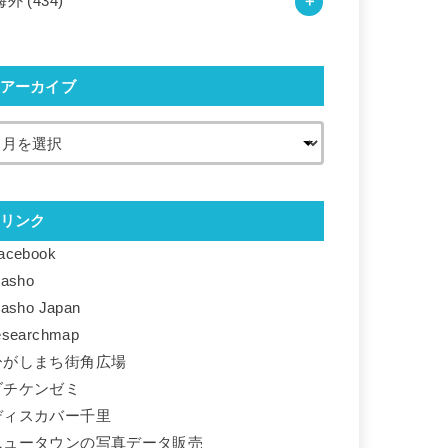
海外
(434)
アーカイブ
リンク
acebook
basho
basho Japan
esearchmap
ひがしまち街角広場
ダチケンゼミ
ディスカバー千里
ニュータウンの写真データ販売