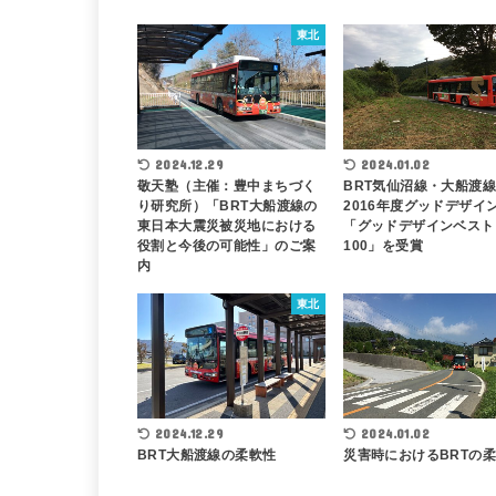
東北
2024.12.29
2024.01.02
敬天塾（主催：豊中まちづく
BRT気仙沼線・大船渡
り研究所）「BRT大船渡線の
2016年度グッドデザイ
東日本大震災被災地における
「グッドデザインベスト
役割と今後の可能性」のご案
100」を受賞
内
東北
2024.12.29
2024.01.02
BRT大船渡線の柔軟性
災害時におけるBRTの