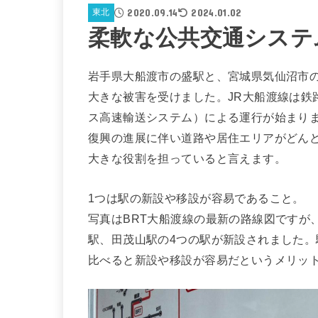
2020.09.14
2024.01.02
東北
柔軟な公共交通システ
岩手県大船渡市の盛駅と、宮城県気仙沼市の
大きな被害を受けました。JR大船渡線は鉄路での復
ス高速輸送システム）による運行が始まり
復興の進展に伴い道路や居住エリアがどんど
大きな役割を担っていると言えます。
1つは駅の新設や移設が容易であること。
写真はBRT大船渡線の最新の路線図ですが
駅、田茂山駅の4つの駅が新設されました
比べると新設や移設が容易だというメリッ