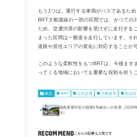
もう1つは、運行する車両がバスであるた
BRT大船渡線の一部の区間では、かつての
ため、交通渋滞の影響を受けずに走行するこ
まった区間は一般道を走行しています。そ
道路や居住エリアの変化に対応することが
このような柔軟性をもつBRTは、今後ます
ってくる地域においても重要な役割を担う
東北
BRT
公共交通
大船渡市
気仙沼
福島原発付近の国道6号線沿いの光景（2020年
月）
RECOMMEND