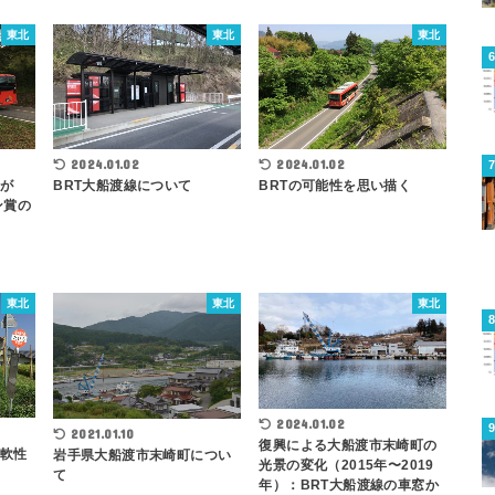
東北
東北
東北
2024.01.02
2024.01.02
線が
BRT大船渡線について
BRTの可能性を思い描く
ン賞の
東北
東北
東北
2024.01.02
2021.01.10
復興による大船渡市末崎町の
柔軟性
岩手県大船渡市末崎町につい
光景の変化（2015年〜2019
て
年）：BRT大船渡線の車窓か