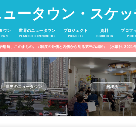
ニュータウン・スケッ
タウン
世界のニュータウン
プロジェクト
資料
プロフ
TOWN
PLANNED COMMUNITIES
PROJECTS
RESOURCES
PROFI
居場所、このまちの。：制度の外側と内側から見る第三の場所』（水曜社, 2021
世界のニュータウン
居場所