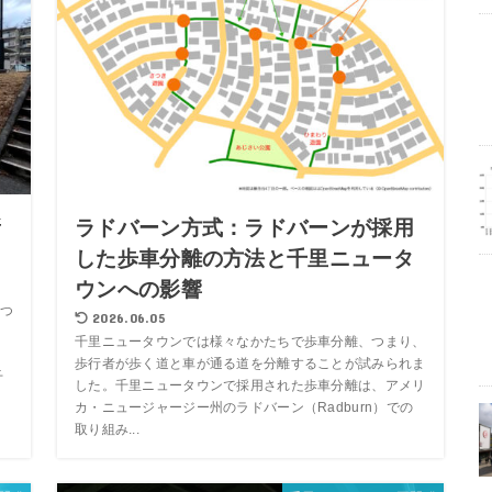
新
ラドバーン方式：ラドバーンが採用
した歩車分離の方法と千里ニュータ
ウンへの影響
つ
2026.06.05
千里ニュータウンでは様々なかたちで歩車分離、つまり、
歩行者が歩く道と車が通る道を分離することが試みられま
千
した。千里ニュータウンで採用された歩車分離は、アメリ
カ・ニュージャージー州のラドバーン（Radburn）での
取り組み...