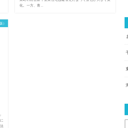
化。一方、青...
阪）
」
に
法