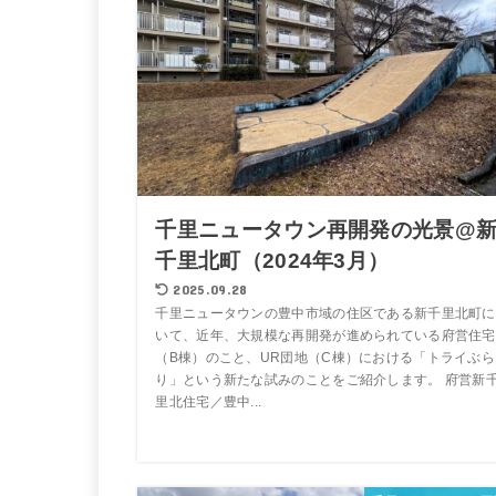
千里ニュータウン再開発の光景@
千里北町（2024年3月）
2025.09.28
千里ニュータウンの豊中市域の住区である新千里北町に
いて、近年、大規模な再開発が進められている府営住宅
（B棟）のこと、UR団地（C棟）における「トライぶら
り」という新たな試みのことをご紹介します。 府営新
里北住宅／豊中...