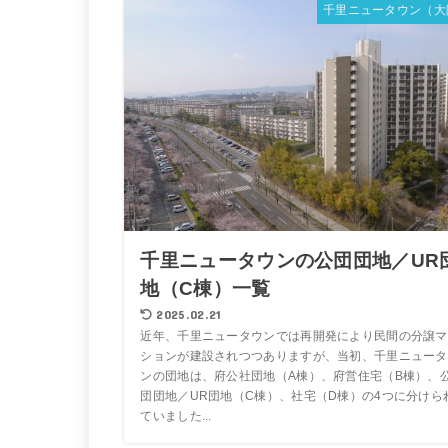
千里ニュータウン（大
千里ニュータウンの公団団地／UR
地（C棟）一覧
2025.02.21
近年、千里ニュータウンでは再開発により民間の分譲マ
ションが建設されつつありますが、当初、千里ニュータ
ンの団地は、府公社団地（A棟）、府営住宅（B棟）、
団団地／UR団地（C棟）、社宅（D棟）の4つに分けら
ていました...