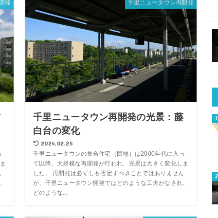
開発
千里ニュータウン再開発
古
千里ニュータウン再開発の光景：藤
白台の変化
2024.02.25
っ
千里ニュータウンの集合住宅（団地）は2000年代に入っ
ま
て以降、大規模な再開発が行われ、光景は大きく変化しま
ん
した。 再開発は必ずしも否定すべきことではありません
、
が、千里ニュータウン開発ではどのような工夫がなされ、
どのような...