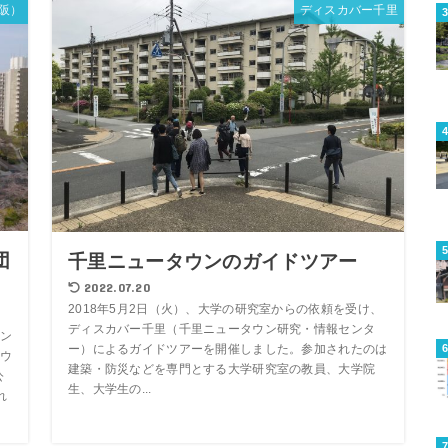
阪）
ディスカバー千里
団
千里ニュータウンのガイドツアー
2022.07.20
2018年5月2日（火）、大学の研究室からの依頼を受け、
ディスカバー千里（千里ニュータウン研究・情報センタ
ン
ー）によるガイドツアーを開催しました。参加されたのは
ウ
建築・防災などを専門とする大学研究室の教員、大学院
公
生、大学生の...
れ