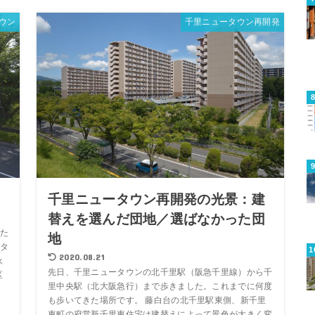
ウン
千里ニュータウン再開発
る
千里ニュータウン再開発の光景：建
替えを選んだ団地／選ばなかった団
た
地
タ
2020.08.21
永
先日、千里ニュータウンの北千里駅（阪急千里線）から千
区
里中央駅（北大阪急行）まで歩きました。これまでに何度
も歩いてきた場所です。 藤白台の北千里駅東側、新千里
東町の府営新千里東住宅は建替えによって景色が大きく変