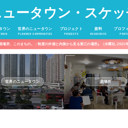
ニュータウン・スケッ
タウン
世界のニュータウン
プロジェクト
資料
プロフ
TOWN
PLANNED COMMUNITIES
PROJECTS
RESOURCES
PROFI
居場所、このまちの。：制度の外側と内側から見る第三の場所』（水曜社, 2021
世界のニュータウン
居場所