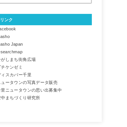
リンク
acebook
basho
basho Japan
esearchmap
ひがしまち街角広場
ダチケンゼミ
ディスカバー千里
ニュータウンの写真データ販売
千里ニュータウンの思い出募集中
豊中まちづくり研究所