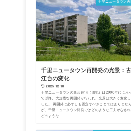
千里ニュータウン再
千里ニュータウン再開発の光景：
江台の変化
2025.12.18
千里ニュータウンの集合住宅（団地）は2000年代に入
て以降、大規模な再開発が行われ、光景は大きく変化し
した。 再開発は必ずしも否定すべきことではありませ
が、千里ニュータウン開発ではどのような工夫がなされ
どのような...