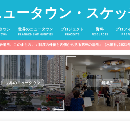
ニュータウン・スケッ
タウン
世界のニュータウン
プロジェクト
資料
プロフ
TOWN
PLANNED COMMUNITIES
PROJECTS
RESOURCES
PROFI
居場所、このまちの。：制度の外側と内側から見る第三の場所』（水曜社, 2021
世界のニュータウン
居場所