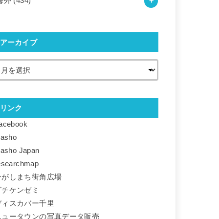
海外
(434)
アーカイブ
リンク
acebook
basho
basho Japan
esearchmap
ひがしまち街角広場
ダチケンゼミ
ディスカバー千里
ニュータウンの写真データ販売