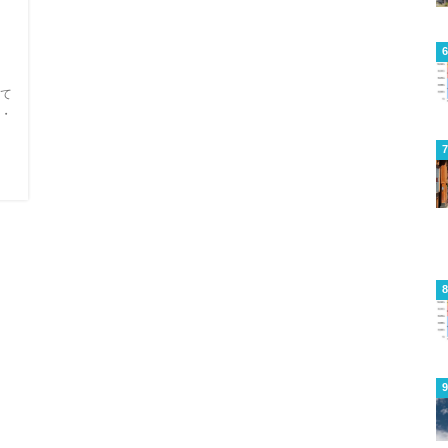
て
・
、