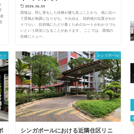
め
2026.06.05
千
団地は、同じ形をした住棟が建ち並ぶことから、他に比べ
表
て景観が単調になりがち。それゆえ、目的地の位置がわか
営
りづらい、目的地にたどり着くためのルートがわかりづら
いという状況になることがあります。 ここでは、団地の
住棟にミュー...
ール
シンガポール
ポ
シンガポールにおける近隣住区リニ