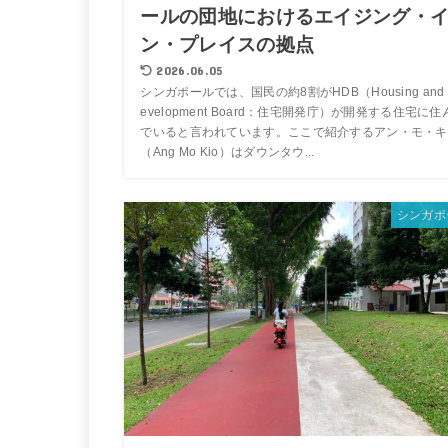
ールの団地におけるエイジング・
ン・プレイスの拠点
2026.06.05
シンガポールでは、国民の約8割がHDB（Housing and 
evelopment Board：住宅開発庁）が開発する住宅に住
でいると言われています。ここで紹介するアン・モ・キ
（Ang Mo Kio）はダウンタウ...
シンガポ