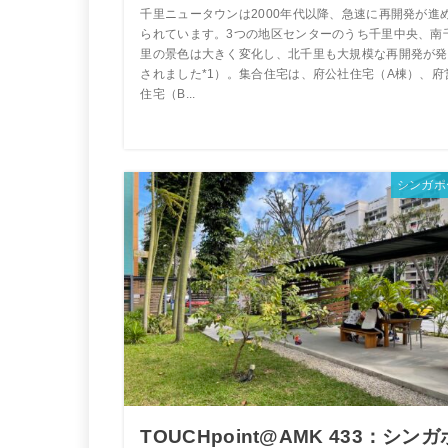
千里ニュータウンは2000年代以降、急速に再開発が進
られています。3つの地区センターのうち千里中央、南
里の景色は大きく変化し、北千里も大規模な再開発が発
されました*1）。集合住宅は、府公社住宅（A棟）、府
住宅（B...
シンガポ
TOUCHpoint@AMK 433：シンガ