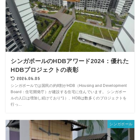
シンガポールのHDBアワード2024：優れた
HDBプロジェクトの表彰
2026.06.05
シンガポールでは国民の約8割がHDB（Housing and Development
Board：住宅開発庁）が建設する住宅に住んでいます。 シンガポー
ルの人口は増加し続けており*1）、HDBは数多くのプロジェクトを
行っ...
シンガポール