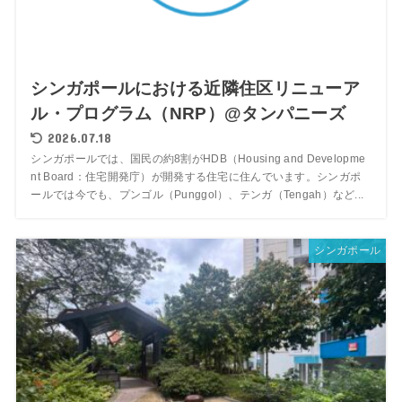
シンガポールにおける近隣住区リニューア
ル・プログラム（NRP）@タンパニーズ
2026.07.18
シンガポールでは、国民の約8割がHDB（Housing and Developme
nt Board：住宅開発庁）が開発する住宅に住んでいます。シンガポ
ールでは今でも、プンゴル（Punggol）、テンガ（Tengah）など...
シンガポール