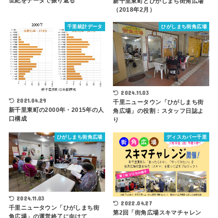
世紀をデータで振り返る
新千里東町とひがしまち街角広場
（2018年2月）
千里統計データ
ひがしまち街角広場
2024.11.03
2021.04.29
千里ニュータウン「ひがしまち街
新千里東町の2000年・2015年の人
角広場」の役割：スタッフ日誌よ
口構成
り
ひがしまち街角広場
ディスカバー千里
2024.11.03
2022.04.27
千里ニュータウン「ひがしまち街
第2回「街角広場スキマチャレン
角広場」の運営終了に向けて