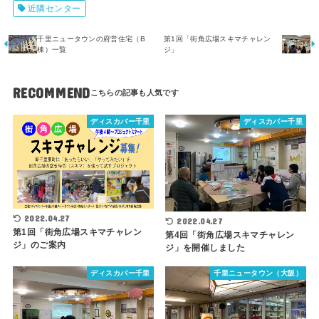
近隣センター
千里ニュータウンの府営住宅（B
第1回「街角広場スキマチャレン
棟）一覧
ジ」
RECOMMEND
ディスカバー千里
ディスカバー千里
2022.04.27
2022.04.27
第1回「街角広場スキマチャレン
第4回「街角広場スキマチャレン
ジ」のご案内
ジ」を開催しました
ディスカバー千里
千里ニュータウン（大阪）