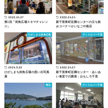
2022.04.27
2020.04.24
第1回「街角広場スキマチャレン
新千里東町近隣センターの立ち飲
ジ」
みコーナー@いなごや酒店
ひがしまち街角広場
ディスカバー千里
2024.11.03
2022.04.27
ひがしまち街角広場の思い出写真
新千里東町近隣センター・あいあ
展
い食堂での講座：おもしろ千里
東北
ディスカバー千里