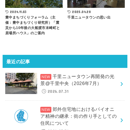
2025.04.28
2024.11.03
千里ニュータウンの思い出
豊中まちづくりフォーラム（主
催：豊中まちづくり研究所）「震
災から10年後の大船渡市末崎町と
居場所ハウス」のご案内
最近の記事
千里ニュータウン再開発の光
景@千里中央（2026年7月）
2026.07.31
郊外住宅地におけるパイオニ
ア精神の継承：街の作り手としての
住民について