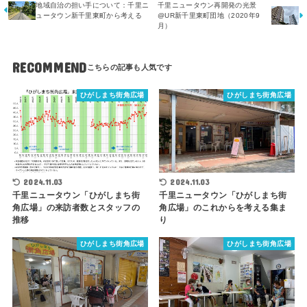
地域自治の担い手について：千里ニ
千里ニュータウン再開発の光景
ュータウン新千里東町から考える
@UR新千里東町団地（2020年9
月）
RECOMMEND
ひがしまち街角広場
ひがしまち街角広場
2024.11.03
2024.11.03
千里ニュータウン「ひがしまち街
千里ニュータウン「ひがしまち街
角広場」の来訪者数とスタッフの
角広場」のこれからを考える集ま
推移
り
ひがしまち街角広場
ひがしまち街角広場