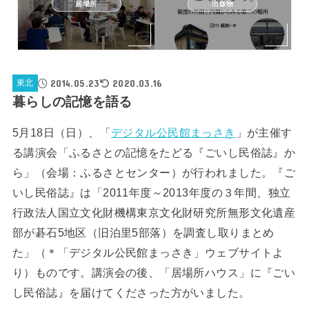
居場所
出版物
2014.05.23
2020.03.16
東北
暮らしの記憶を語る
5月18日（日）、「
デジタル公民館まっさき
」が主催す
る講演会「ふるさとの記憶をたどる『ごいし民俗誌』か
ら」（会場：ふるさとセンター）が行われました。『ご
いし民俗誌』は「2011年度～2013年度の３年間、独立
行政法人国立文化財機構東京文化財研究所無形文化遺産
部が碁石5地区（旧泊里5部落）を調査し取りまとめ
た」（＊「デジタル公民館まっさき」ウェブサイトよ
り）ものです。講演会の後、「居場所ハウス」に『ごい
し民俗誌』を届けてくださった方がいました。