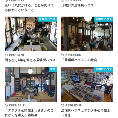
2014.01.28
2015.03.08
互いに気にかける、ことが周りに
日曜日の居場所ハウス
も伝わるということ
居場所ハウス
居場所ハウス
2017.03.10
2018.10.05
間もなく4年を迎える居場所ハウス
「居場所ハウス」の総会
東北
居場所ハウス
2020.05.21
2020.03.19
「デジタル公民館まっさき」のこ
居場所ハウスとデジタル公民館ま
れからを考える雑談会
っさき