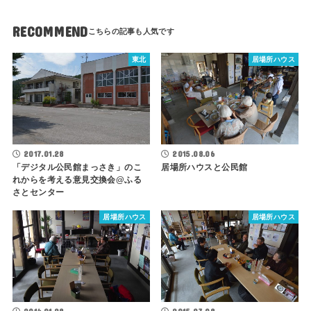
RECOMMEND
東北
居場所ハウス
2015.08.06
2017.01.28
居場所ハウスと公民館
「デジタル公民館まっさき」のこ
れからを考える意見交換会@ふる
さとセンター
居場所ハウス
居場所ハウス