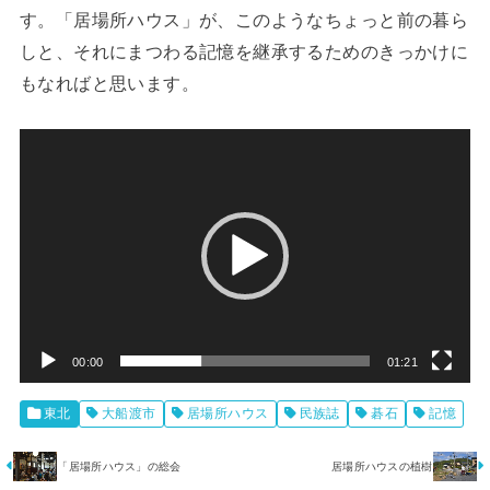
す。「居場所ハウス」が、このようなちょっと前の暮ら
しと、それにまつわる記憶を継承するためのきっかけに
もなればと思います。
動
画
プ
レ
ー
ヤ
ー
00:00
01:21
東北
大船渡市
居場所ハウス
民族誌
碁石
記憶
「居場所ハウス」の総会
居場所ハウスの植樹