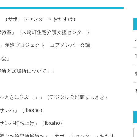
送別会」（サポートセンター・おたすけ）
き健康教室」（末崎町住宅介護支援センター）
場所」創造プロジェクト コアメンバー会議」
の会」
「宅老所と居場所について」」
会「まっさきに学ぶ！」」（デジタル公民館まっさき）
サンバ」（Ibasho）
＆サンバ打ち上げ」（Ibasho）
域復興交流会〜泊里地域編〜」（サポートセンター・おたす