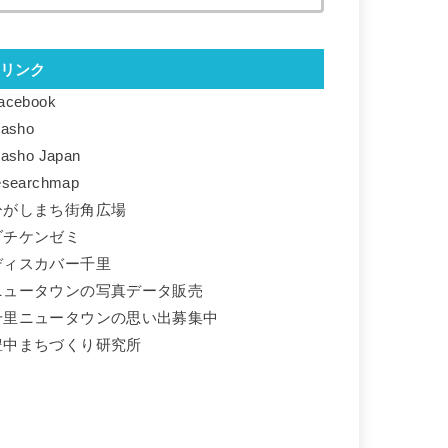
リンク
acebook
basho
basho Japan
esearchmap
ひがしまち街角広場
ダチケンゼミ
ディスカバー千里
ニュータウンの写真データ販売
千里ニュータウンの思い出募集中
豊中まちづくり研究所