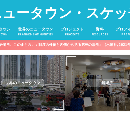
ニュータウン・スケッ
タウン
世界のニュータウン
プロジェクト
資料
プロフ
TOWN
PLANNED COMMUNITIES
PROJECTS
RESOURCES
PROFI
居場所、このまちの。：制度の外側と内側から見る第三の場所』（水曜社, 2021
世界のニュータウン
居場所