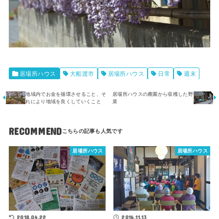
居場所ハウス
大船渡市
居場所ハウス
日常
週末
地域内でお金を循環させること、そ
居場所ハウスの農園から収穫した野
れにより地域を良くしていくこと
菜
RECOMMEND
居場所ハウス
居場所ハウス
2018.04.22
2016.11.13