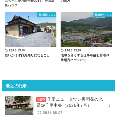
みっぺし読み聞かせ2017」＠居場
の歩み
所ハウス
居場所ハウス
居場所ハウス
2020.03.19
2020.03.19
思いがけず顔見知りになること
地域を良くする仕事を望む若者＠
居場所ハウスにて
最近の記事
千里ニュータウン再開発の光
景@千里中央（2026年7月）
2026.08.07