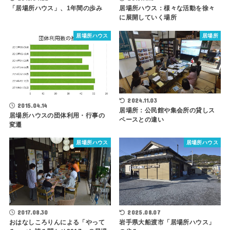
「居場所ハウス」、1年間の歩み
居場所ハウス：様々な活動を徐々
に展開していく場所
居場所ハウス
居場所
2024.11.03
2015.04.14
居場所：公民館や集会所の貸しス
居場所ハウスの団体利用・行事の
ペースとの違い
変遷
居場所ハウス
居場所ハウス
2017.08.30
2025.08.07
おはなしころりんによる「やって
岩手県大船渡市「居場所ハウス」