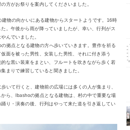
村の方がお祭りを案内してくださいました。
ha」の建物の向かいにある建物からスタートようです。16時
した。午後から雨が降っていましたが、幸い、行列がス
はやんでいました。
hoの拠点となる建物の方へ歩いていきます。豊作を祈る
て仮面を被った男性、女装した男性、それに付き添う
統的な黒い装束をまとい、フルートを吹きながら歩く若
の集まりで練習していると聞きました。
方に歩いて行くと、建物前の広場には多くの人が集まり、
ら、Ibashoの拠点となる建物は、村の中で重要な場
の踊り・演奏の後、行列はやって来た道を引き返してい