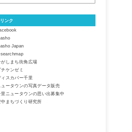
リンク
acebook
basho
basho Japan
esearchmap
ひがしまち街角広場
ダチケンゼミ
ディスカバー千里
ニュータウンの写真データ販売
千里ニュータウンの思い出募集中
豊中まちづくり研究所