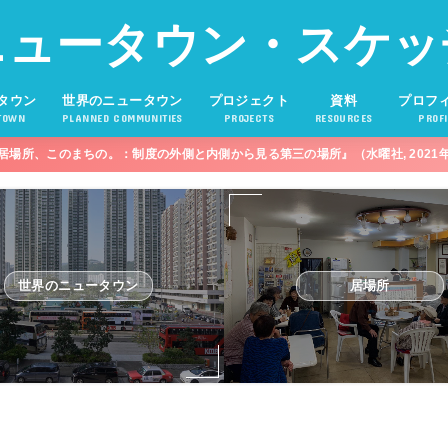
ニュータウン・スケッ
タウン
世界のニュータウン
プロジェクト
資料
プロフ
TOWN
PLANNED COMMUNITIES
PROJECTS
RESOURCES
PROFI
居場所、このまちの。：制度の外側と内側から見る第三の場所』（水曜社, 2021
世界のニュータウン
居場所