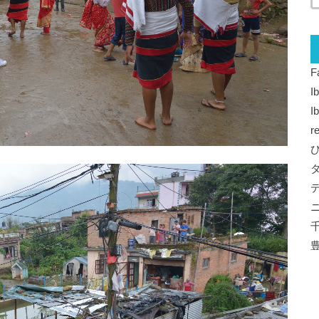
F
I
I
r