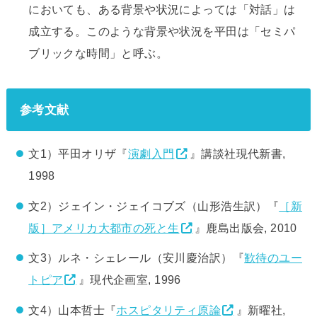
においても、ある背景や状況によっては「対話」は
成立する。このような背景や状況を平田は「セミパ
ブリックな時間」と呼ぶ。
参考文献
文1）平田オリザ『
演劇入門
』講談社現代新書,
1998
文2）ジェイン・ジェイコブズ（山形浩生訳）『
［新
版］アメリカ大都市の死と生
』鹿島出版会, 2010
文3）ルネ・シェレール（安川慶治訳）『
歓待のユー
トピア
』現代企画室, 1996
文4）山本哲士『
ホスピタリティ原論
』新曜社,