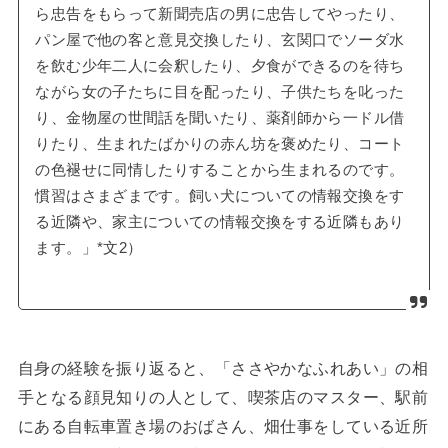
ら忠告をもらって新聞売店の男に忠告してやったり、
パン屋で他の客と意見交換したり、玄関口でソーダ水
を飲む少年二人に会釈したり、夕食ができるのを待ち
ながら女の子たちに目を配ったり、子供たちを叱った
り、金物屋の世間話を聞いたり、薬剤師から一ドル借
りたり、生まれたばかりの赤ん坊を褒めたり、コート
の色褪せに同情したりすることから生まれるのです。
慣習はさまざまです。飼い犬についての情報交換をす
る近隣や、家主についての情報交換をする近隣もあり
ます。」*文2）
自身の経験を振り返ると、「ささやかなふれあい」の相
手となる顔見知りの人として、喫茶店のマスター、駅前
にある自転車置き場のおばさん、畑仕事をしている近所