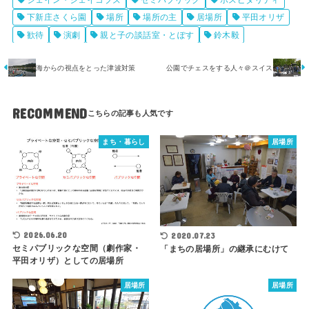
ジェイン・ジェイコブズ
セミパブリック
ホスピタリティ
下新庄さくら園
場所
場所の主
居場所
平田オリザ
歓待
演劇
親と子の談話室・とぽす
鈴木毅
海からの視点をとった津波対策
公園でチェスをする人々＠スイス
RECOMMEND
まち・暮らし
居場所
2026.06.20
2020.07.23
セミパブリックな空間（劇作家・
「まちの居場所」の継承にむけて
平田オリザ）としての居場所
居場所
居場所