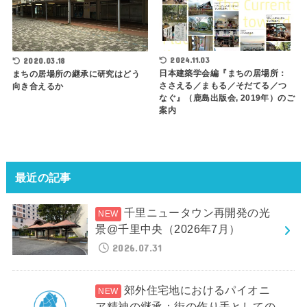
2024.11.03
2020.03.18
日本建築学会編『まちの居場所：
まちの居場所の継承に研究はどう
ささえる／まもる／そだてる／つ
向き合えるか
なぐ』（鹿島出版会, 2019年）のご
案内
最近の記事
千里ニュータウン再開発の光
景@千里中央（2026年7月）
2026.07.31
郊外住宅地におけるパイオニ
ア精神の継承：街の作り手としての