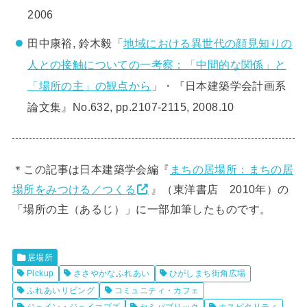
2006
田中康裕, 鈴木毅「
地域における異世代の顔見知りの
人との接触についての一考察：「中間的な関係」と
「場所の主」の観点から
」・『日本建築学会計画系
論文集』No.632, pp.2107-2115, 2008.10
＊この記事は日本建築学会編『
まちの居場所：まちの居
場所をみつける／つくる
』（東洋書店 2010年）の
「場所の主（あるじ）」に一部加筆したものです。
居場所
Pickup
ささやかなふれあい
ひがしまち街角広場
ふれあいリビング
コミュニティ・カフェ