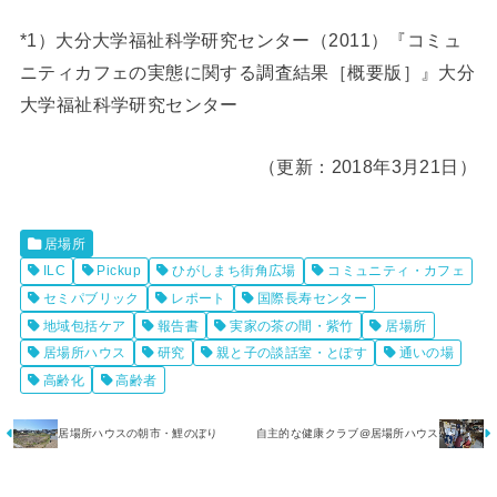
*1）大分大学福祉科学研究センター（2011）『コミュ
ニティカフェの実態に関する調査結果［概要版］』大分
大学福祉科学研究センター
（更新：2018年3月21日）
居場所
ILC
Pickup
ひがしまち街角広場
コミュニティ・カフェ
セミパブリック
レポート
国際長寿センター
地域包括ケア
報告書
実家の茶の間・紫竹
居場所
居場所ハウス
研究
親と子の談話室・とぽす
通いの場
高齢化
高齢者
居場所ハウスの朝市・鯉のぼり
自主的な健康クラブ@居場所ハウス