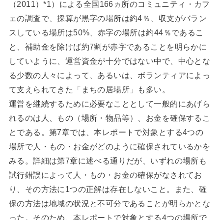
（2011）*1）による全国166ヵ所のコミュニティ・カフ
ェの調査で、採算が黒字の場所は約4％、収支がバラン
スしている場所は50%、赤字の場所は約44％であるこ
と、補助金を除けば約7割が赤字であることを明らかに
していように、運営資金が十分ではない中で、中心とな
る少数の人々によって、あるいは、ボランティアによっ
て支えられてきた「まちの居場所」も多い。
運営を継続するために必要なこととして一般的にあげら
れるのは人、もの（場所・物品等）、お金を確保するこ
とである。第7章では、本レポートで対象とする4つの
場所で人・もの・お金がどのように確保されているかを
みる。詳細は第7章に述べる通りだが、いずれの場所も
試行錯誤によって人・もの・お金の確保がなされてお
り、その方法に1つの正解は存在しないこと。また、確
保の方法は地域の状況と不可分であることが明らかとな
った。そのため、本レポートで対象とする4つの場所で