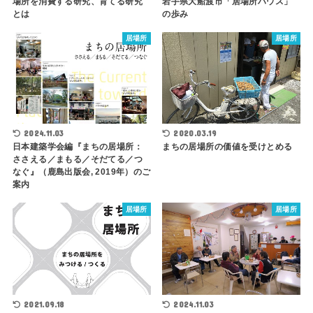
場所を消費する研究、育てる研究
岩手県大船渡市「居場所ハウス」
とは
の歩み
居場所
居場所
2024.11.03
2020.03.19
日本建築学会編『まちの居場所：
まちの居場所の価値を受けとめる
ささえる／まもる／そだてる／つ
なぐ』（鹿島出版会, 2019年）のご
案内
居場所
居場所
2021.09.18
2024.11.03