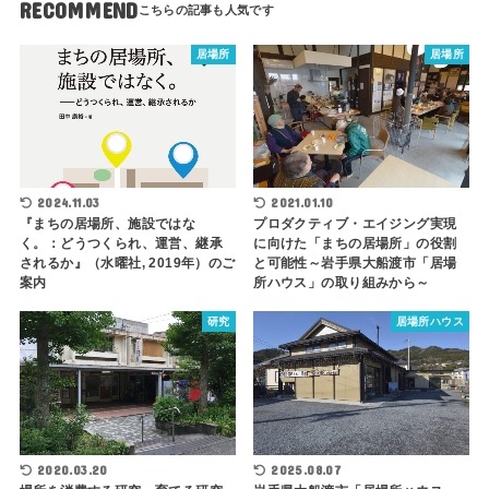
RECOMMEND
居場所
居場所
2024.11.03
2021.01.10
『まちの居場所、施設ではな
プロダクティブ・エイジング実現
く。：どうつくられ、運営、継承
に向けた「まちの居場所」の役割
されるか』（水曜社, 2019年）のご
と可能性～岩手県大船渡市「居場
案内
所ハウス」の取り組みから～
研究
居場所ハウス
2020.03.20
2025.08.07